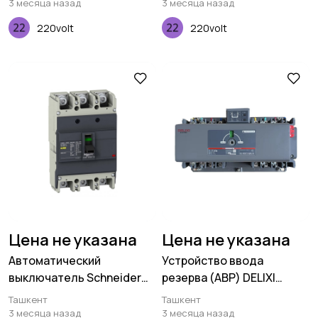
3 месяца назад
3 месяца назад
220volt
220volt
Цена не указана
Цена не указана
Автоматический
Устройство ввода
выключатель Schneider
резерва (АВР) DELIXI
Electric EasyPact EZC250H
CDQ3HB-100S/4P 80A
Ташкент
Ташкент
160 A - 3P 3Т
3 месяца назад
3 месяца назад