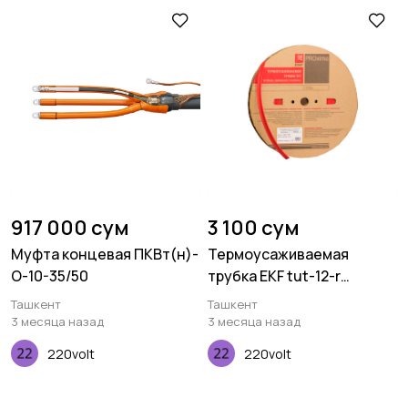
917 000 сум
3 100 сум
Муфта концевая ПКВт(н)-
Термоусаживаемая
О-10-35/50
трубка EKF tut-12-r
Красная
Ташкент
Ташкент
3 месяца назад
3 месяца назад
220volt
220volt