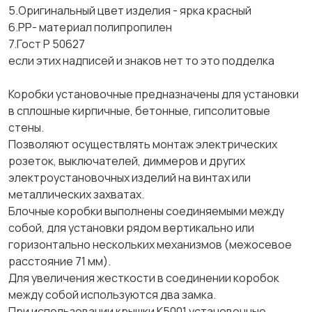
5.Оригинальный цвет изделия - ярка красный
6.PP- материал полипропилен
7.Гост Р 50627
если этих надписей и знаков нет то это подделка
Коробки установочные предназначены для установки
в сплошные кирпичные, бетонные, гипсолитовые
стены.
Позволяют осуществлять монтаж электрических
розеток, выключателей, диммеров и других
электроустановочных изделий на винтах или
металлических захватах.
Блочные коробки выполнены соединяемыми между
собой, для установки рядом вертикально или
горизонтально нескольких механизмов (межосевое
расстояние 71 мм).
Для увеличения жесткости в соединении коробок
между собой используются два замка.
При использовании крышки K5001 установочные