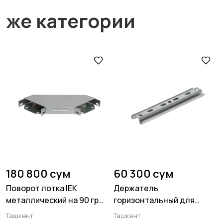
же категории
180 800 сум
60 300 сум
Поворот лотка IEK
Держатель
металлический на 90 гр
горизонтальный для
50х200
лотка IEK VH400
Ташкент
Ташкент