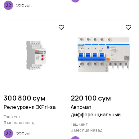
220volt
300 800 сум
220 100 сум
Реле уровня EKF rl-sa
Автомат
дифференциальный
Ташкент
CHINT NXBLE-63 4P C63
3 месяца назад
Ташкент
30mA 6kA
3 месяца назад
220volt