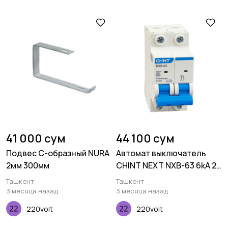
41 000 сум
44 100 сум
Подвес С-образный NURA
Автомат выключатель
2мм 300мм
CHINT NEXT NXB-63 6kA 2P
х-ка D 4A
Ташкент
Ташкент
3 месяца назад
3 месяца назад
220volt
220volt