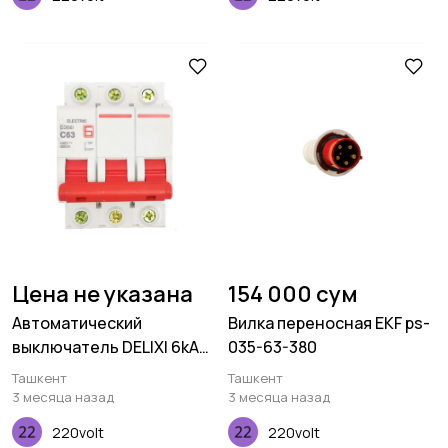
Цена не указана
154 000 сум
Автоматический
Вилка переносная EKF ps-
выключатель DELIXI 6kA
035-63-380
CDB6i C тип 3P 2A
Ташкент
Ташкент
3 месяца назад
3 месяца назад
220volt
220volt