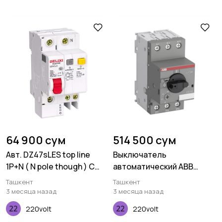
64 900 сум
514 500 сум
Авт. DZ47sLES top line
Выключатель
1P+N ( N pole though ) C
автоматический ABB
type 50A 10mA
MS116-0.4 50 кА
Ташкент
Ташкент
3 месяца назад
3 месяца назад
220volt
220volt