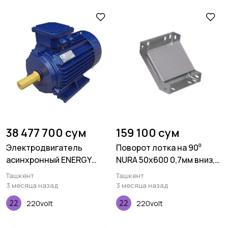
38 477 700 сум
159 100 сум
Электродвигатель
Поворот лотка на 90⁰
асинхронный ENERGY
NURA 50х600 0,7мм вниз,
MOTORS АИР280 M2
вверх, оцинкованный
Ташкент
Ташкент
3 месяца назад
3 месяца назад
220volt
220volt