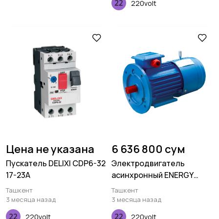
220volt
Цена не указана
6 636 800 сум
Пускатель DELIXI CDP6-32
Электродвигатель
17-23A
асинхронный ENERGY
MOTORS АИР160 S6
Ташкент
Ташкент
3 месяца назад
3 месяца назад
220volt
220volt