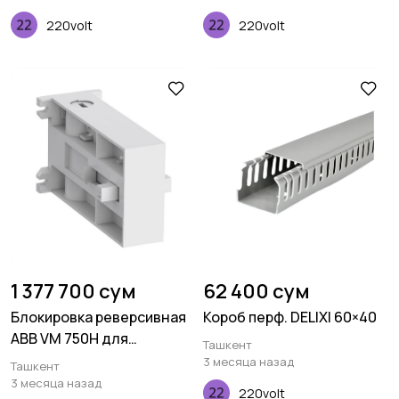
220volt
220volt
1 377 700 сум
62 400 сум
Блокировка реверсивная
Короб перф. DELIXI 60×40
ABB VM 750H для
Ташкент
контакторов АF400 -
3 месяца назад
Ташкент
AF750
3 месяца назад
220volt