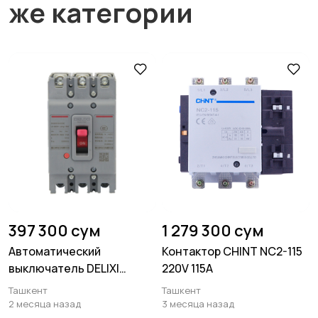
же категории
397 300 сум
1 279 300 сум
Автоматический
Контактор CHINT NC2-115
выключатель DELIXI
220V 115А
CDM3-250F/3300 250A
Ташкент
Ташкент
2 месяца назад
3 месяца назад