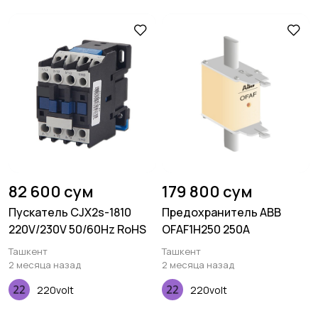
82 600 сум
179 800 сум
Пускатель CJX2s-1810
Предохранитель ABB
220V/230V 50/60Hz RoHS
OFAF1H250 250А
Ташкент
Ташкент
2 месяца назад
2 месяца назад
220volt
220volt