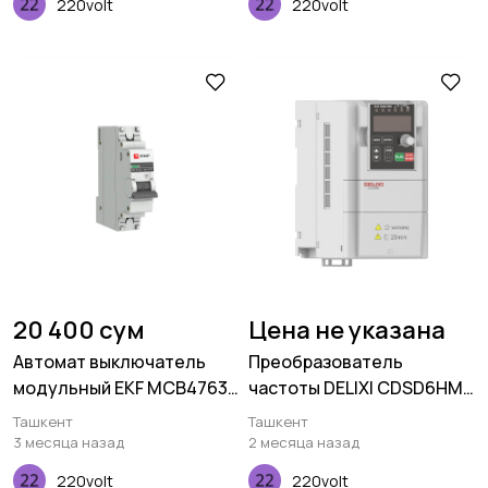
220volt
220volt
20 400 сум
Цена не указана
Автомат выключатель
Преобразователь
модульный EKF MCB4763-
частоты DELIXI CDSD6HM
1-06C-Pro
2.2kW 1 phase AC220V
Ташкент
Ташкент
Brake unit+RS485
3 месяца назад
2 месяца назад
220volt
220volt