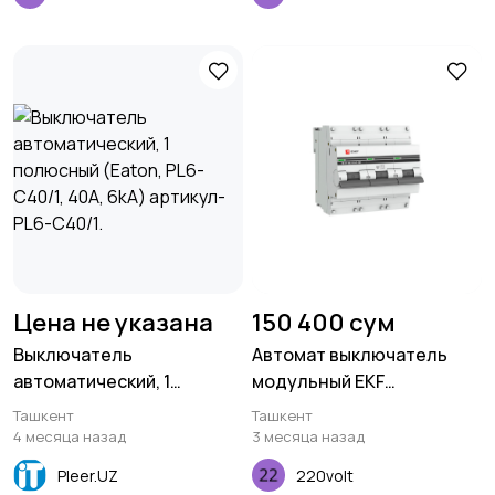
Цена не указана
150 400 сум
Выключатель
Автомат выключатель
автоматический, 1
модульный EKF
полюсный (Eaton, PL6-
MCB47100-3-32C-Pro
Ташкент
Ташкент
C40/1, 40A, 6kA) артикул-
4 месяца назад
3 месяца назад
PL6-C40/1.
Pleer.UZ
220volt