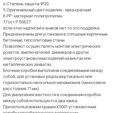
4.Степень защиты-IP20
5.Оригинальный цвет изделия - ярка красный
6.PP- материал полипропилен
7.Гост Р 50627
если этих надписей и знаков нет то это подделка
Предназначены для установки в сплошные кирпичные,
бетонные, гипсолитовые стены.
Позволяют осуществлять монтаж электрических
розеток, выключателей, диммеров и других
электроустановочных изделий на винтах или
металлических захватах.
Блочные коробки выполнены соединяемыми между
собой, для установки рядом вертикально или
горизонтально нескольких механизмов (межосевое
расстояние 71 мм).
Для увеличения жесткости в соединении коробок
между собой используются два замка.
При использовании крышки K5001 установочные
коробка преобразуется в распаечную.