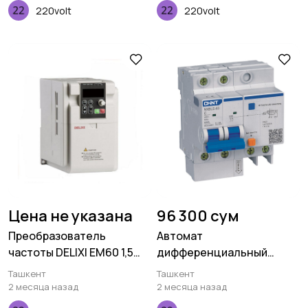
220volt
220volt
Цена не указана
96 300 сум
Преобразователь
Автомат
частоты DELIXI EM60 1,5
дифференциальный
кВт 220V
CHINT NXBLE-63 2P C20
Ташкент
Ташкент
30mA 6kA
2 месяца назад
2 месяца назад