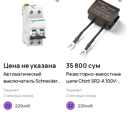
Цена не указана
35 800 сум
Автоматический
Резисторно-емкостные
выключатель Schneider
цепи Chint SR2-A 100V-
Electric iC60N 2P 2A C
250V AC/DC для NC1
Ташкент
Ташкент
2 месяца назад
2 месяца назад
220volt
220volt