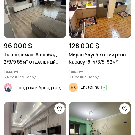
96 000 $
128 000 $
Ташсельмаш Ашхабад.
Мирзо Улугбекский р-он.
2/9/9 65м² отдельный
Карасу-6. 4/3/5. 92м²
вход
Ташкент
Ташкент
5 месяцев назад
3 месяца назад
Ekaterina
Продажа и Аренда недвижимости