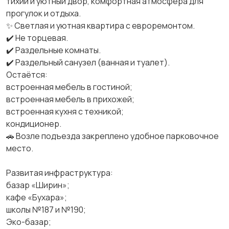
тихий и уютный двор, комфортная атмосфера для
прогулок и отдыха.
✨ Светлая и уютная квартира с евроремонтом.
✔️ Не торцевая.
✔️ Раздельные комнаты.
✔️ Раздельный санузел (ванная и туалет).
Остаётся:
встроенная мебель в гостиной;
встроенная мебель в прихожей;
встроенная кухня с техникой;
кондиционер.
🚗 Возле подъезда закреплено удобное парковочное
место.
Развитая инфраструктура:
базар «Ширин»;
кафе «Бухара»;
школы №187 и №190;
Эко-базар;