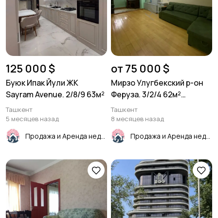
125 000 $
от 75 000 $
Буюк Ипак Йули ЖК
Мирзо Улугбекский р-он
Sayram Avenue. 2/8/9 63м²
Феруза. 3/2/4 62м²
Панель.
Ташкент
Ташкент
5 месяцев назад
8 месяцев назад
Продажа и Аренда недвижимости
Продажа и Аренда недвижимости