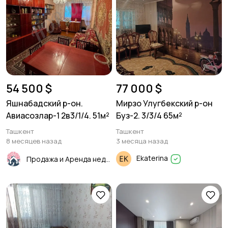
54 500 $
77 000 $
Яшнабадский р-он.
Мирзо Улугбекский р-он
Авиасозлар-1 2в3/1/4. 51м²
Буз-2. 3/3/4 65м²
Ташкент
Ташкент
8 месяцев назад
3 месяца назад
Ekaterina
Продажа и Аренда недвижимости