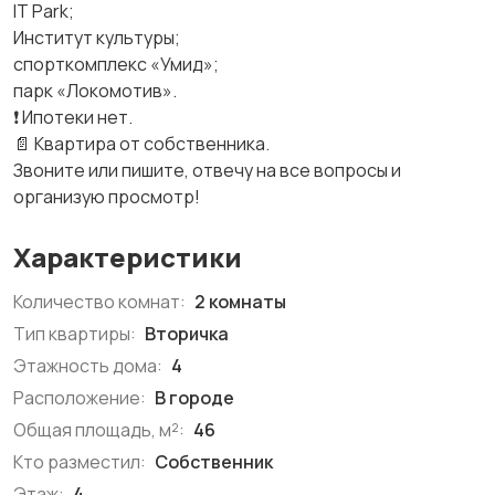
IT Park;
Институт культуры;
спорткомплекс «Умид»;
парк «Локомотив».
❗ Ипотеки нет.
📄 Квартира от собственника.
Звоните или пишите, отвечу на все вопросы и
организую просмотр!
Характеристики
Количество комнат:
2 комнаты
Тип квартиры:
Вторичка
Этажность дома:
4
Расположение:
В городе
Общая площадь, м²:
46
Кто разместил:
Собственник
Этаж:
4