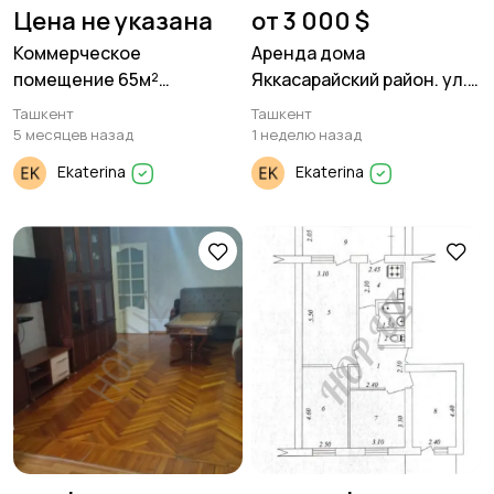
Цена не указана
от 3 000 $
Коммерческое
Аренда дома
помещение 65м²
Яккасарайский район. ул.
Опиентир Ц-1
Нукусская.
Ташкент
Ташкент
5 месяцев назад
1 неделю назад
Ekaterina
Ekaterina