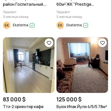
район Госпитальный.
60м² ЖК "Prestige
3/4/4. 100м²
Gardens"
Ташкент
Ташкент
2 месяца назад
2 месяца назад
Ekaterina
Ekaterina
83 000 $
125 000 $
Ттз-2 ориентир кафе
Буюк Ипак Йули 4/5/5 78м²