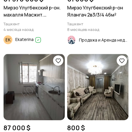
Мирзо Улугбекский р-он.
Мирзо Улугбекский р-он
махалля Масжит.
Ялангач 2в3/3/4 46м²
Продантся дом. 6.7 соток.
Ташкент
Ташкент
5 комнат.
4 месяца назад
8 месяцев назад
Ekaterina
Продажа и Аренда недвижимости
87 000 $
800 $