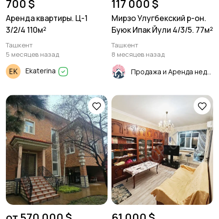
700 $
117 000 $
Аренда квартиры. Ц-1
Мирзо Улугбекский р-он.
3/2/4 110м²
Буюк Ипак Йули 4/3/5. 77м²
Ташкент
Ташкент
5 месяцев назад
8 месяцев назад
Ekaterina
Продажа и Аренда недвижимости
от 570 000 $
61 000 $