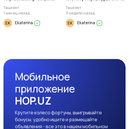
Дагестанская. 5 соток.
64м²
Ташкент
Ташкент
1 месяц назад
3 недели назад
Ekaterina
Ekaterina
Мобильное
приложение
HOP.UZ
Крутите колесо фортуны, выигрывайте
бонусы, удобно ищите и размещайте
объявления - все это в нашем мобильном