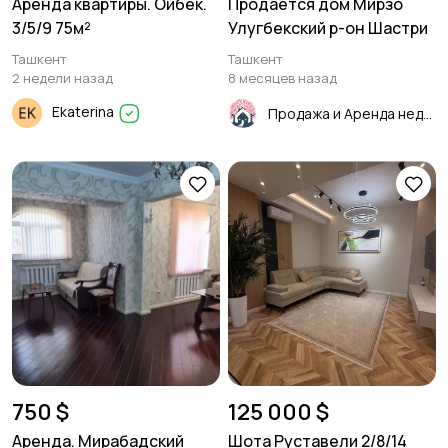
Аренда квартиры. Ойбек.
Продается дом Мирзо
3/5/9 75м²
Улугбекский р-он Шастри
Ташкент
Ташкент
2 недели назад
8 месяцев назад
Ekaterina
Продажа и Аренда недвижимости
750 $
125 000 $
Аренда. Мирабадский
Шота Руставели 2/8/14