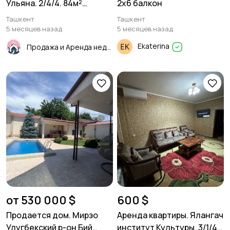
Ульяна. 2/4/4. 84м²
2х6 балкон
Новостройка
Ташкент
Ташкент
5 месяцев назад
5 месяцев назад
Ekaterina
Продажа и Аренда недвижимости
от 530 000 $
600 $
Продается дом. Мирзо
Аренда квартиры. Ялангач
Улугбекский р-он Бий
институт Культуры. 3/1/4