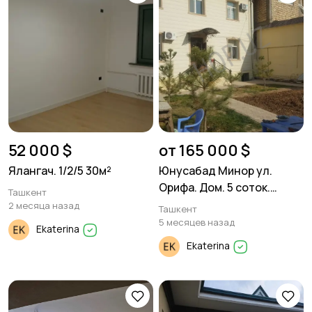
52 000 $
от 165 000 $
Ялангач. 1/2/5 30м²
Юнусабад Минор ул.
Орифа. Дом. 5 соток.
Ташкент
200м²
2 месяца назад
Ташкент
5 месяцев назад
Ekaterina
Ekaterina