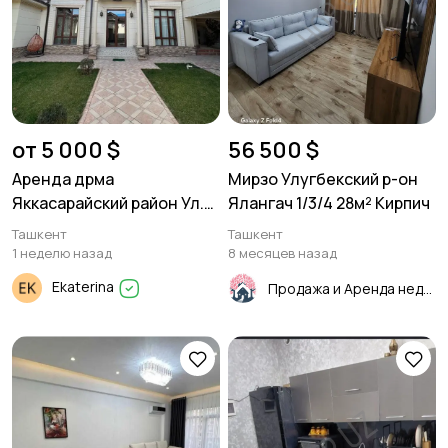
от 5 000 $
56 500 $
Аренда дрма
Мирзо Улугбекский р-он
Яккасарайский район Ул.
Ялангач 1/3/4 28м² Кирпич
Нукусская 7 комнат.
Ташкент
Ташкент
1 неделю назад
8 месяцев назад
Ekaterina
Продажа и Аренда недвижимости