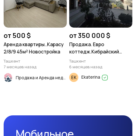
от 500 $
от 350 000 $
Аренда квартиры..Карасу
Продажа. Евро
2/8/9 45м² Новостройка
коттедж.Кибрайский
район. 2 уровня. 7 комнат.
Ташкент
Ташкент
7 месяцев назад
6 месяцев назад
Ekaterina
Продажа и Аренда недвижимости
Мобильное