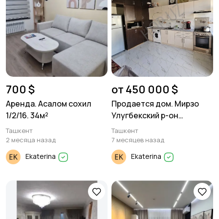
700 $
от 450 000 $
Аренда. Асалом сохил
Продается дом. Мирзо
1/2/16. 34м²
Улугбекский р-он
Агрошкола, Мать и дитя.
Ташкент
Ташкент
8.56 соток. 5 комнат.
2 месяца назад
7 месяцев назад
Ekaterina
Ekaterina