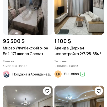
95 500 $
1 100 $
Мирзо Улугбекский р-он
Аренда. Дархан
Бий. 171 школа Саехат.
новостройка 2/7/25. 55м²
3/4/4 65м²
Ташкент
Ташкент
4 месяца назад
2 недели назад
Ekaterina
Продажа и Аренда недвижимости