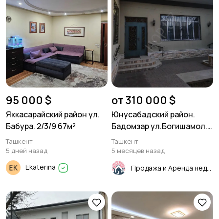
95 000 $
от 310 000 $
Яккасарайский район ул.
Юнусабадский район.
Бабура. 2/3/9 67м²
Бадомзар ул.Богишамол.
Продается Дом 2 - уровня.
Ташкент
Ташкент
156м².
5 дней назад
5 месяцев назад
Ekaterina
Продажа и Аренда недвижимости