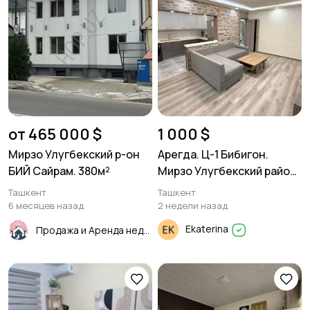
от 465 000 $
1 000 $
Мирзо Улугбекский р-он
Арегда. Ц-1 Бибигон.
БИЙ Сайрам. 380м²
Мирзо Улугбекский район.
3/4/4 80м²
Ташкент
Ташкент
6 месяцев назад
2 недели назад
Ekaterina
Продажа и Аренда недвижимости