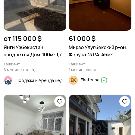
от 115 000 $
61 000 $
Янги Узбекистан.
Мирзо Улугбекский р-он.
продается Дом. 100м² 1,7
Феруза. 2/1/4. 46м²
соток.
Ташкент
Ташкент
6 месяцев назад
1 месяц назад
Ekaterina
Продажа и Аренда недвижимости