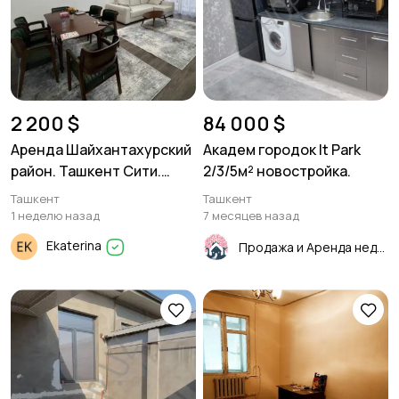
2 200 $
84 000 $
Аренда Шайхантахурский
Академ городок It Park
район. Ташкент Сити.
2/3/5м² новостройка.
3/4/7 90м²
Ташкент
Ташкент
1 неделю назад
7 месяцев назад
Ekaterina
Продажа и Аренда недвижимости