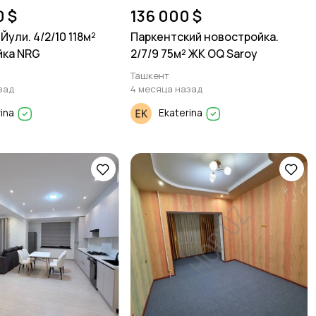
0 $
136 000 $
Йули. 4/2/10 118м²
Паркентский новостройка.
йка NRG
2/7/9 75м² ЖК OQ Saroy
Ташкент
зад
4 месяца назад
rina
Ekaterina