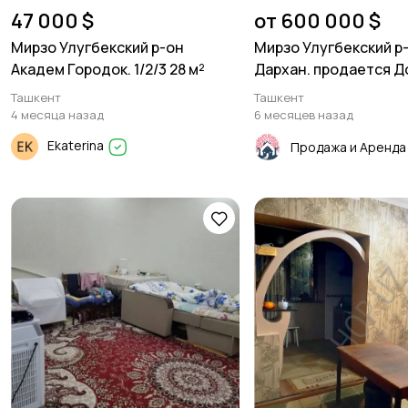
47 000 $
от 600 000 $
Мирзо Улугбекский р-он
Мирзо Улугбекский р
Академ Городок. 1/2/3 28 м²
Дархан. продается Д
уровня.520м²
Ташкент
Ташкент
4 месяца назад
6 месяцев назад
Ekaterina