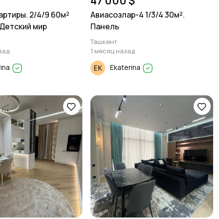
47 000 $
артиры. 2/4/9 60м²
Авиасозлар-4 1/3/4 30м².
Детский мир
Панель
Ташкент
зад
1 месяц назад
rina
Ekaterina