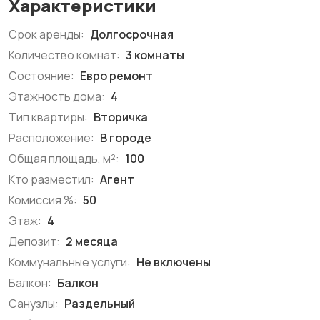
Характеристики
Срок аренды:
Долгосрочная
Количество комнат:
3 комнаты
Состояние:
Евро ремонт
Этажность дома:
4
Тип квартиры:
Вторичка
Расположение:
В городе
Общая площадь, м²:
100
Кто разместил:
Агент
Комиссия %:
50
Этаж:
4
Депозит:
2 месяца
Коммунальные услуги:
Не включены
Балкон:
Балкон
Санузлы:
Раздельный