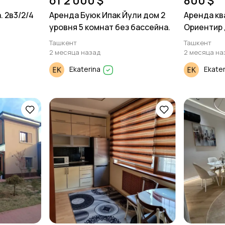
от 2 000 $
800 $
. 2в3/2/4
Аренда Буюк Ипак Йули дом 2
Аренда кв
уровня 5 комнат без бассейна.
Ориентир 
Ташкент
Ташкент
2 месяца назад
2 месяца на
Ekaterina
Ekate