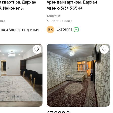
 квартира. Дархан
Аренда квартиры. Дархан
². Инконель.
Авеню 3/3/13 65м²
Ташкент
зад
3 недели назад
Ekaterina
Продажа и Аренда недвижимости