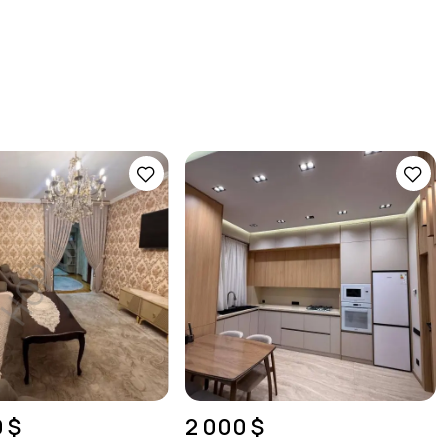
 $
2 000 $