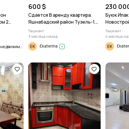
600 $
230 00
-он
Сдается В аренду квартира.
Буюк Ипак 
ом 2
Яшнабадский район Тузель-1.
Новостро
3/1/4 68м².
Ташкент
Ташкент
3 месяца назад
4 месяца на
Ekaterina
Ekate
Продажа и Аренда недвижимости