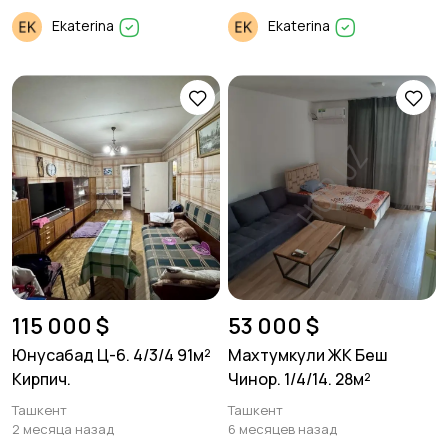
Ekaterina
Ekaterina
115 000 $
53 000 $
Юнусабад Ц-6. 4/3/4 91м²
Махтумкули ЖК Беш
Кирпич.
Чинор. 1/4/14. 28м²
Ташкент
Ташкент
2 месяца назад
6 месяцев назад