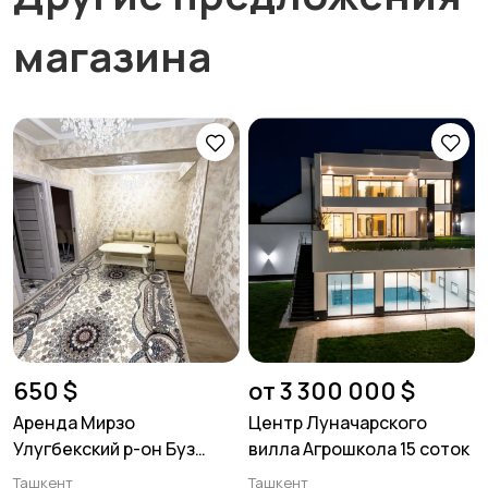
магазина
650 $
от 3 300 000 $
Аренда Мирзо
Центр Луначарского
Улугбекский р-он Буз
вилла Агрошкола 15 соток
базар. 2/5/11. 50м²
Ташкент
Ташкент