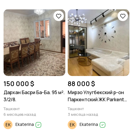
150 000 $
88 000 $
Дархан Басри Ба-Ба. 95 м².
Мирзо Улугбекский р-он
3/2/8.
Паркентский ЖК Parkent
Avenue. 2/6/9 52м²
Ташкент
Ташкент
6 месяцев назад
3 месяца назад
Ekaterina
Ekaterina