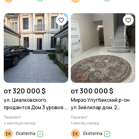
от 320 000 $
от 300 000 $
ул. Циалковского.
Мирзо Улугбекский р-он
продантся Дом 3 уровня.
ул Зиёлилар дом. 2
270м² 1,7 соток.
уровня. 350м². 5 соток.
Ташкент
Ташкент
4 месяца назад
1 месяц назад
Ekaterina
Ekaterina