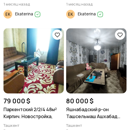
1 месяц назад
1 месяц назад
Ekaterina
Ekaterina
79 000 $
80 000 $
Паркентский 2/2/4 48м²
Яшнабадский р-он
Кирпич. Новостройка,
Ташсельмаш Ашхабад
3в4/4/4. 77серия
Ташкент
Ташкент