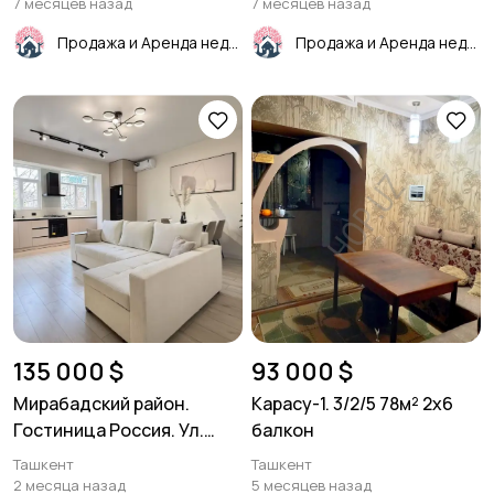
7 месяцев назад
7 месяцев назад
Продажа и Аренда недвижимости
Продажа и Аренда недвижимости
135 000 $
93 000 $
Мирабадский район.
Карасу-1. 3/2/5 78м² 2х6
Гостиница Россия. Ул.
балкон
Мирабад2в3/5/9, 64м².
Ташкент
Ташкент
2 месяца назад
5 месяцев назад