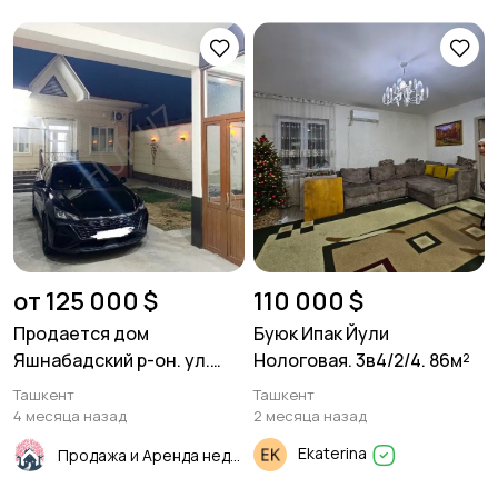
от 125 000 $
110 000 $
Продается дом
Буюк Ипак Йули
Яшнабадский р-он. ул.
Нологовая. 3в4/2/4. 86м²
Джакурганская. 2,5 соток.
Ташкент
Ташкент
2 уровня.
4 месяца назад
2 месяца назад
Ekaterina
Продажа и Аренда недвижимости