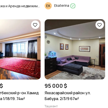
Ekaterina
Продажа и Аренда недвижимости
$
95 000 $
гбекский р-он Хамид
Яккасарайский район ул.
1/18/19. 74м²
Бабура. 2/3/9 67м²
Ташкент