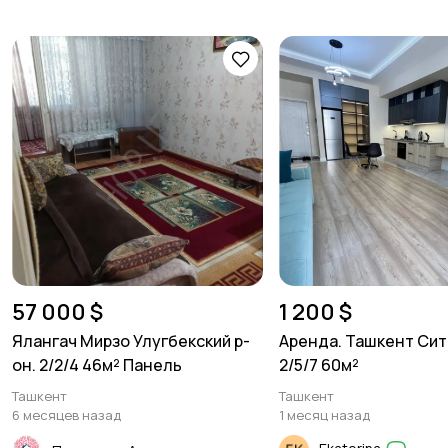
57 000 $
1 200 $
Ялангач Мирзо Улугбекский р-
Аренда. Ташкент Сит
он. 2/2/4 46м² Панель
2/5/7 60м²
Ташкент
Ташкент
6 месяцев назад
1 месяц назад