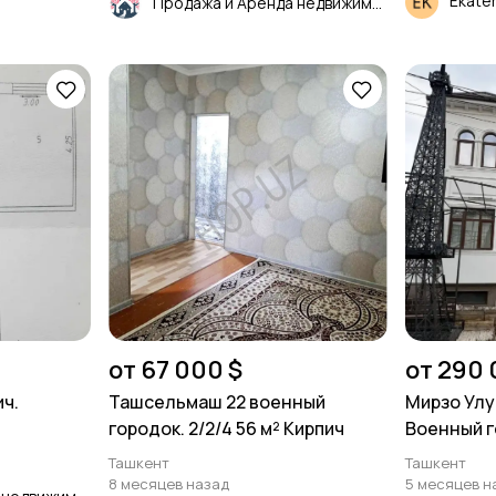
Ekate
Продажа и Аренда недвижимости
от 67 000 $
от 290 
ич.
Ташсельмаш 22 военный
Мирзо Улу
городок. 2/2/4 56 м² Кирпич
Военный г
Ташкент
Ташкент
8 месяцев назад
5 месяцев н