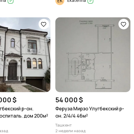
rina
Ekaterina
000 $
54 000 $
гбекский р-он.
Феруза Мирзо Улугбекский р-
оспиталь. дом 200м²
он. 2/4/4 46м²
Ташкент
азад
2 недели назад