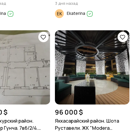
зад
3 дня назад
rina
Ekaterina
0 $
96 000 $
урский район.
Яккасарайский район. Шота
 Гунча. 7в6/2/4.
Руставели. ЖК "Modera