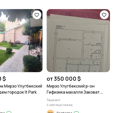
0 $
от 350 000 $
м Мирзо Улугбекский
Мирзо Улугбекский р-он
ем городок It Park.
Гефизика махалля Заковат.
участок под строительство
Ташкент
4 месяца назад