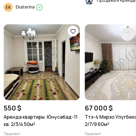
Ekaterina
550 $
67 000 $
Аренда квартиры. Юнусабад-11
Ттз-4 Мирзо Улугбек
кв. 2/3/4 50м²
2/7/9 60м²
Ташкент
Ташкент