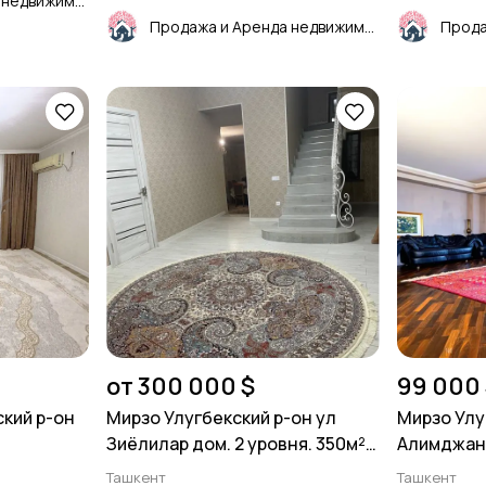
Продажа и Аренда недвижимости
Продажа и Аренда недвижимости
от 300 000 $
99 000 
ский р-он
Мирзо Улугбекский р-он ул
Мирзо Улу
Зиёлилар дом. 2 уровня. 350м².
Алимджана 
5 соток.
Ташкент
Ташкент