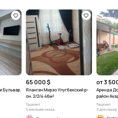
65 000 $
от 3 50
и Бульвар.
Ялангач Мирзо Улугбекский р-
Аренда До
он. 2/2/4 46м²
район Акад
Ташкент
Ташкент
5 месяцев назад
3 дня назад