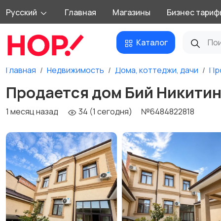
Русский
Главная
Магазины
Бизнес тариф
Каталог
Главная
Недвижимость
Дома, коттеджи, дачи
Пр
Продается дом Бий Никитина.
1 месяц назад
34 (1 сегодня)
№6484822818