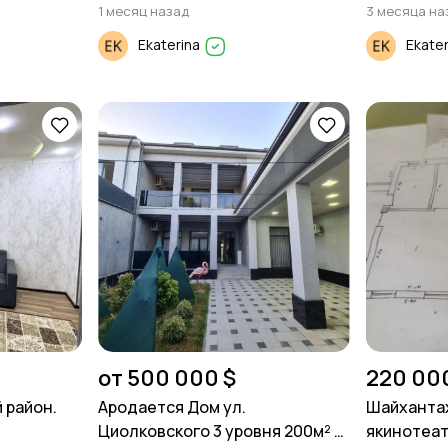
1 месяц назад
3 месяца на
Ekaterina
Ekate
от 500 000 $
220 00
 район.
Ародается Дом ул.
Шайхантах
Циолковского 3 уровня 200м² 5
якинотеатр