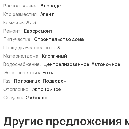
Расположение:
В городе
Кто разместил:
Агент
Комиссия %:
3
Ремонт:
Евроремонт
Тип участка:
Строительство дома
Площадь участка, сот.:
3
Материал дома:
Кирпичный
Водоснабжение:
Централизованное, Автономное
Электричество:
Есть
Газ:
По границе, Подведен
Отопление:
Автономное
Санузлы:
2 и более
Другие предложения 