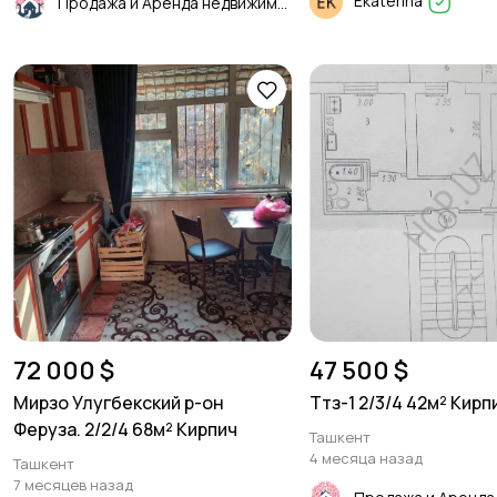
Ekaterina
Продажа и Аренда недвижимости
72 000 $
47 500 $
Мирзо Улугбекский р-он
Ттз-1 2/3/4 42м² Кирп
Феруза. 2/2/4 68м² Кирпич
Ташкент
4 месяца назад
Ташкент
7 месяцев назад