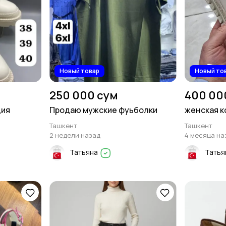
Новый товар
Новый то
250 000 сум
400 00
ция
Продаю мужские фуьболки
женская к
Ташкент
Ташкент
2 недели назад
4 месяца на
Татьяна
Татья