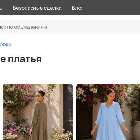
ы
Безопасные сделки
Блог
 юбки
е платья