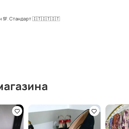
 💯. Стандарт 🇮🇹🇮🇹🇮🇹
магазина