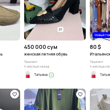
Новый то
450 000 сум
80 $
вь
женская летняя обувь
Итальянск
Ташкент
Ташкент
4 месяца назад
4 месяца на
Татьяна
Татья