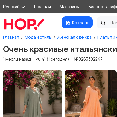
Русский
Главная
Магазины
Бизнес тариф
Каталог
Главная
Мода и стиль
Женская одежда
Платья и
Очень красивые итальянски
1 месяц назад
41 (1 сегодня)
№8263302247