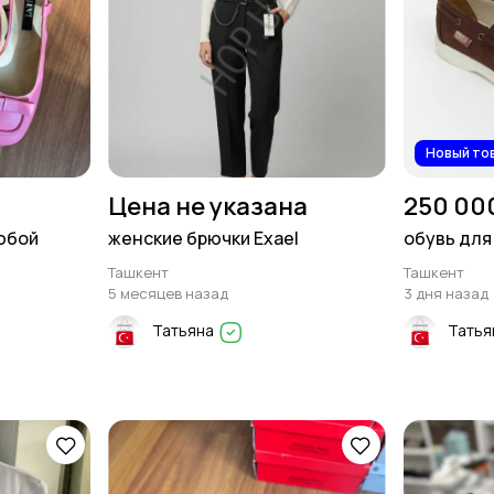
Новый то
Цена не указана
250 00
юбой
женские брючки Exael
обувь для
Ташкент
Ташкент
5 месяцев назад
3 дня назад
Татьяна
Татья