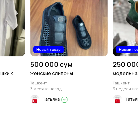
Новый товар
Новый то
500 000 сум
250 00
шки к
женские слипоны
модельная
Ташкент
Ташкент
3 месяца назад
3 недели на
Татьяна
Татья