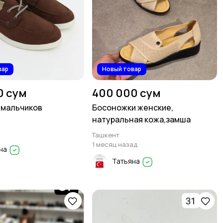
вар
Новый товар
0 сум
400 000 сум
 мальчиков
Босоножки женские,
натуральная кожа,замша
Ташкент
1 месяц назад
на
Татьяна