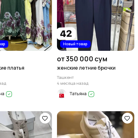
вар
Новый товар
от 350 000 сум
ие платья
женские летние брючки
Ташкент
зад
4 месяца назад
на
Татьяна