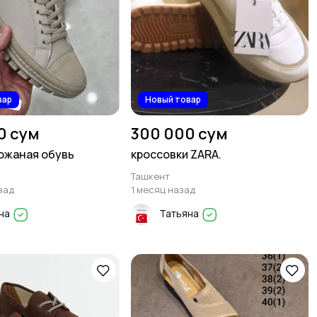
вар
Новый товар
0 сум
300 000 сум
ожаная обувь
кроссовки ZARA.
Ташкент
зад
1 месяц назад
на
Татьяна