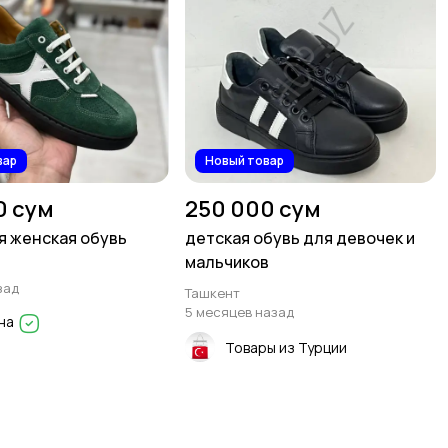
вар
Новый товар
0 сум
250 000 сум
 женская обувь
детская обувь для девочек и
мальчиков
зад
Ташкент
5 месяцев назад
на
Товары из Турции