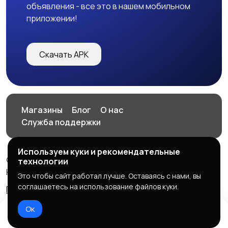
объявления - все это в нашем мобильном
приложении!
Скачать APK
Магазины
Блог
О нас
Служба поддержки
Используем куки и рекомендательные
© 2026 HOP.UZ
технологии
HOP.UZ
Это чтобы сайт работал лучше. Оставаясь с нами, вы
соглашаетесь на использование файлов куки.
Правила сервиса
Политика конфиденциальности
Ок
Домой
Избранное
Добавить
Чат
Профиль