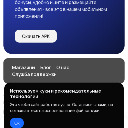
бонусы, удобно ищите и размещайте
объявления - все это в нашем мобильном
приложении!
Скачать APK
Магазины
Блог
О нас
Служба поддержки
Используем куки и рекомендательные
© 2026 HOP.UZ
технологии
HOP.UZ
Это чтобы сайт работал лучше. Оставаясь с нами, вы
соглашаетесь на использование файлов куки.
Правила сервиса
Политика конфиденциальности
Ок