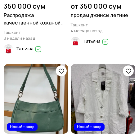
350 000 сум
от 350 000 сум
Распродажа
продам джинсы летние
качественной кожаной
Ташкент
обуви
4 месяца назад
Ташкент
3 недели назад
Татьяна
Татьяна
Новый товар
Новый товар