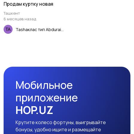
Продам куртку новая
Ташкент
6 месяцев назад
Tashaклас тип Abduraimova
Мобильное
приложение
HOP.UZ
Крутите колесо фортуны, выигрывайте
бонусы, удобно ищите и размещайте