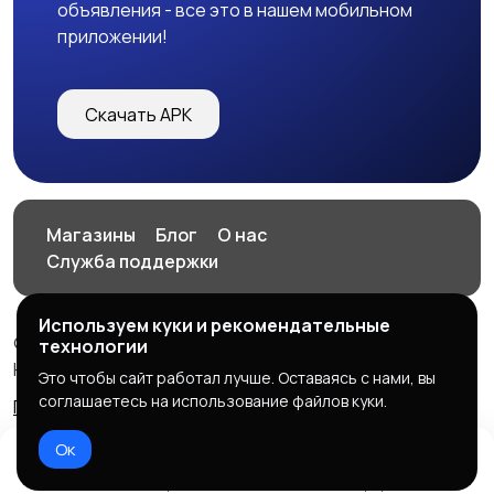
объявления - все это в нашем мобильном
приложении!
Скачать APK
Магазины
Блог
О нас
Служба поддержки
Используем куки и рекомендательные
© 2026 HOP.UZ
технологии
HOP.UZ
Это чтобы сайт работал лучше. Оставаясь с нами, вы
соглашаетесь на использование файлов куки.
Правила сервиса
Политика конфиденциальности
Ок
Домой
Избранное
Добавить
Чат
Профиль