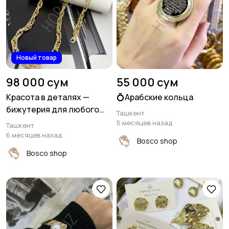
Новый товар
98 000 сум
55 000 сум
Красота в деталях —
💍Арабские кольца
бижутерия для любого
Ташкент
случая
5 месяцев назад
Ташкент
6 месяцев назад
Bosco shop
Bosco shop