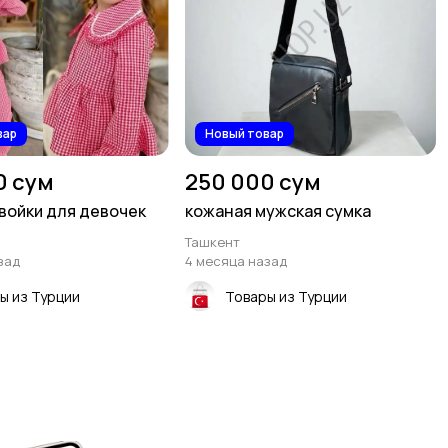
вар
Новый товар
0 сум
250 000 сум
войки для девочек
кожаная мужская сумка
Ташкент
зад
4 месяца назад
ы из Турции
Товары из Турции