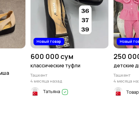
Новый товар
Новый то
600 000 сум
250 00
классические туфли
детские д
амша
Ташкент
Ташкент
4 месяца назад
4 месяца на
Татьяна
Товар