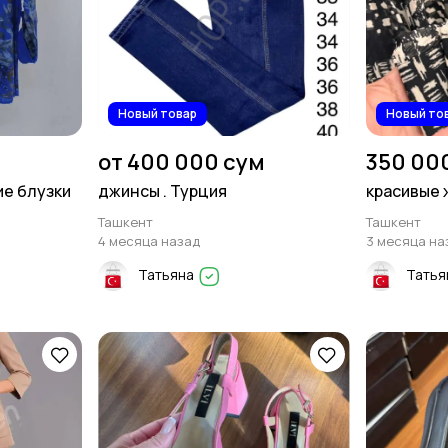
Новый товар
Новый то
от 400 000 сум
350 00
ие блузки
джинсы . Турция
красивые 
Ташкент
Ташкент
4 месяца назад
3 месяца на
Татьяна
Татья