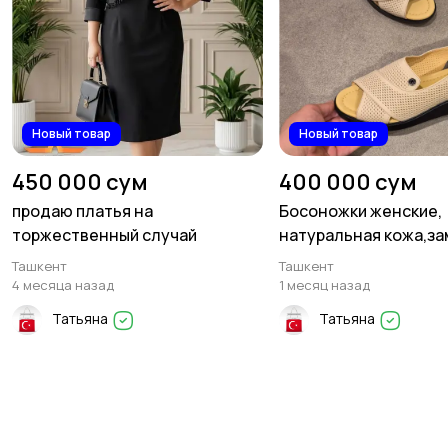
Новый товар
Новый товар
450 000 сум
400 000 сум
продаю платья на
Босоножки женские,
торжественный случай
натуральная кожа,з
Ташкент
Ташкент
4 месяца назад
1 месяц назад
Татьяна
Татьяна