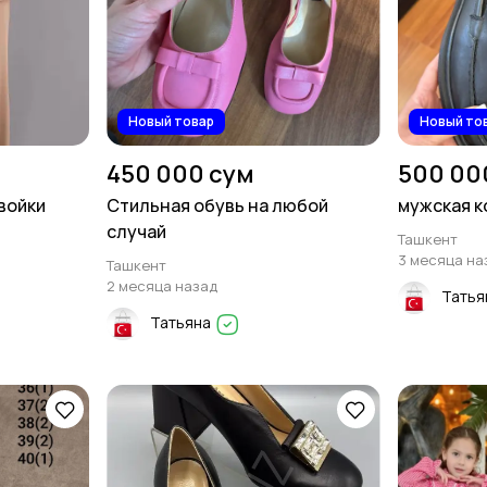
Новый товар
Новый то
450 000 сум
500 00
войки
Стильная обувь на любой
мужская к
случай
Ташкент
3 месяца на
Ташкент
2 месяца назад
Татья
Татьяна