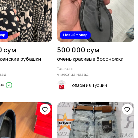
вар
Новый товар
0 сум
500 000 сум
женские рубашки
очень красивые босоножки
Ташкент
зад
4 месяца назад
на
Товары из Турции