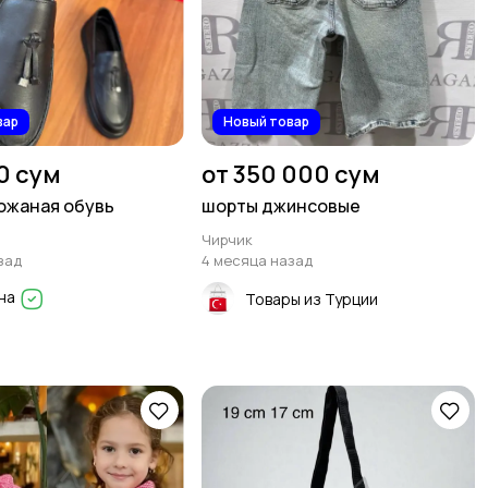
вар
Новый товар
0 сум
от 350 000 сум
ожаная обувь
шорты джинсовые
Чирчик
зад
4 месяца назад
на
Товары из Турции