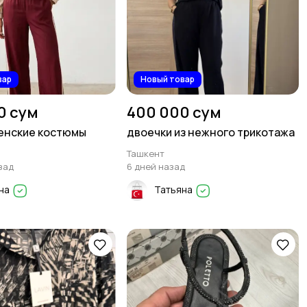
вар
Новый товар
0 сум
400 000 сум
енские костюмы
двоечки из нежного трикотажа
Ташкент
зад
6 дней назад
на
Татьяна