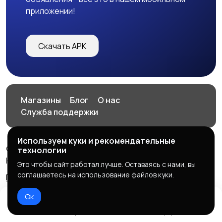
приложении!
Скачать APK
Магазины
Блог
О нас
Служба поддержки
Используем куки и рекомендательные
© 2026 HOP.UZ
технологии
HOP.UZ
Это чтобы сайт работал лучше. Оставаясь с нами, вы
соглашаетесь на использование файлов куки.
Правила сервиса
Политика конфиденциальности
Ок
Домой
Избранное
Добавить
Чат
Профиль