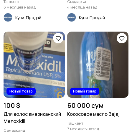
Ташкент
Сырдарья
6 месяцев назад
4 месяца назад
Купи-Продай
Купи-Продай
Новый товар
Новый товар
100 $
60 000 сум
Для волос американский
Кокосовое масло Bajaj
Menoxidil
Ташкент
7 месяцев назад
Самарканд