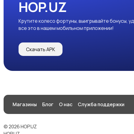
HOP.UZ
Крутите колесо фортуны, выигрывайте бонусы, у
все это в нашем мобильном приложении!
Скачать APK
Магазины
Блог
О нас
Служба поддержки
© 2026 HOP.UZ
HOP.UZ