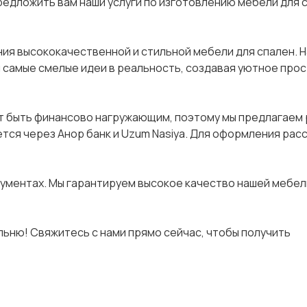
редложить вам наши услуги по изготовлению мебели для 
ия высококачественной и стильной мебели для спален. 
 самые смелые идеи в реальность, создавая уютное про
т быть финансово нагружающим, поэтому мы предлагаем 
ется через Анор банк и Uzum Nasiya. Для оформления рас
рументах. Мы гарантируем высокое качество нашей мебел
ьню! Свяжитесь с нами прямо сейчас, чтобы получить