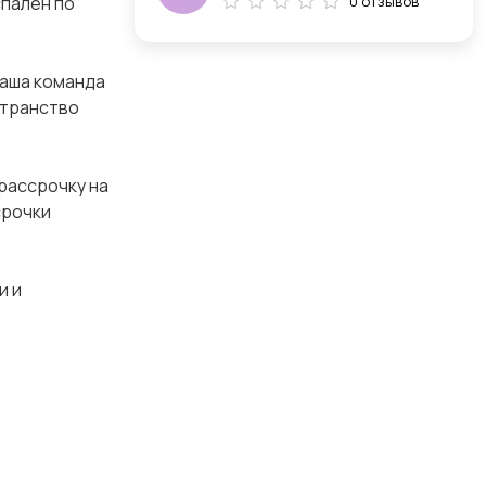
спален по
0 отзывов
Наша команда
странство
рассрочку на
срочки
и и