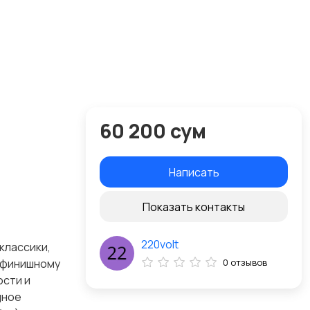
60 200 сум
Написать
Показать контакты
220volt
классики,
у финишному
0 отзывов
ости и
дное