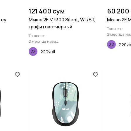
121 400 сум
60 200
rey
Мышь 2E MF300 Silent, WL/BT,
Мышь 2E M
графитово-чёрный
Ташкент
2 месяца на
Ташкент
2 месяца назад
220vo
220volt