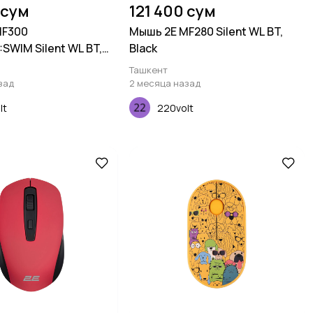
 сум
121 400 сум
MF300
Мышь 2E MF280 Silent WL BT,
SWIM Silent WL BT,
Black
Ташкент
зад
2 месяца назад
lt
220volt