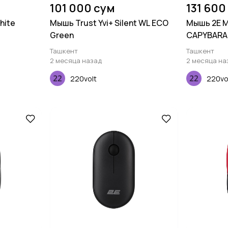
101 000 сум
131 600
hite
Мышь Trust Yvi+ Silent WL ECO
Мышь 2E 
Green
CAPYBARA:
синий
Ташкент
Ташкент
2 месяца назад
2 месяца на
220volt
220vo