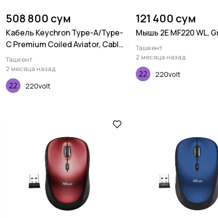
508 800 сум
121 400 сум
Кабель Keychron Type-A/Type-
Мышь 2E MF220 WL, G
C Premium Coiled Aviator, Cable-
Ташкент
Straight, Rainbow Plated, Blue
2 месяца назад
Ташкент
2 месяца назад
220volt
220volt