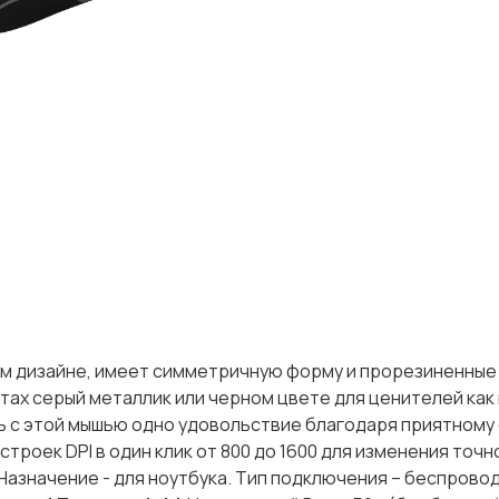
ом дизайне, имеет симметричную форму и прорезиненные
тах серый металлик или черном цвете для ценителей как 
ть с этой мышью одно удовольствие благодаря приятном
троек DPI в один клик от 800 до 1600 для изменения точн
 Назначение - для ноутбука. Тип подключения – беспрово