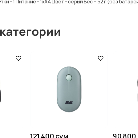
и - 1 Питание - 1xAA Цвет - серый Вес – 52 г (без батаре
 категории
121 400 сум
90 800