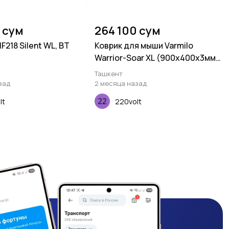
 сум
264 100 сум
218 Silent WL, BT
Коврик для мыши Varmilo
Warrior-Soar XL (900х400х3мм),
Зеленый
Ташкент
зад
2 месяца назад
lt
220volt