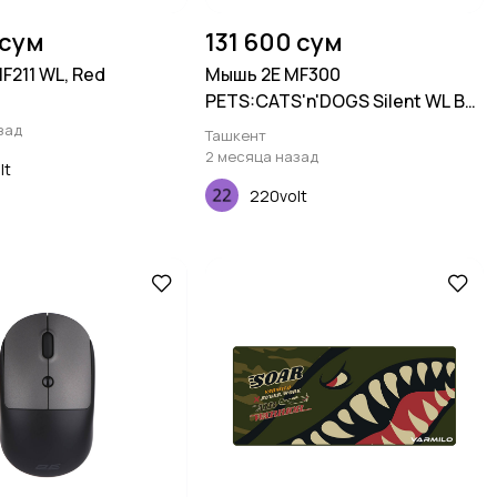
 сум
131 600 сум
F211 WL, Red
Мышь 2E MF300
PETS:CATS'n'DOGS Silent WL BT,
желтый
зад
Ташкент
2 месяца назад
lt
220volt