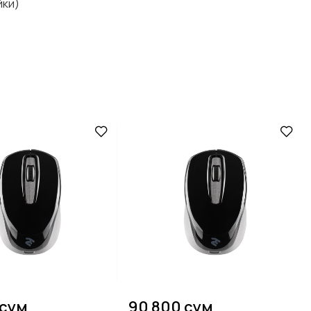
йки)
 сум
90 800 сум