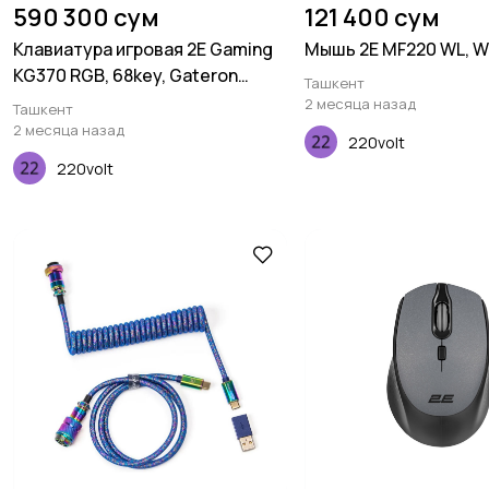
590 300 сум
121 400 сум
Клавиатура игровая 2E Gaming
Мышь 2E MF220 WL, W
KG370 RGB, 68key, Gateron
Ташкент
Brown Switch, USB, Black, Ukr
2 месяца назад
Ташкент
2 месяца назад
220volt
220volt