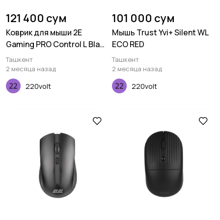
121 400 сум
101 000 сум
Коврик для мыши 2E
Мышь Trust Yvi+ Silent WL
Gaming PRO Control L Black
ECO RED
(450*400*3 мм)
Ташкент
Ташкент
2 месяца назад
2 месяца назад
220volt
220volt