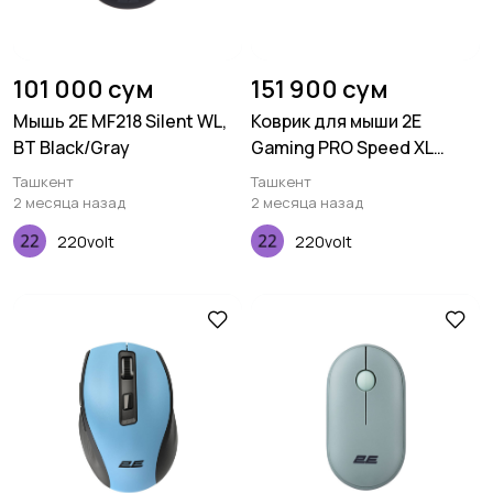
101 000 сум
151 900 сум
Мышь 2E MF218 Silent WL,
Коврик для мыши 2E
BT Black/Gray
Gaming PRO Speed XL
White (800*450*3мм)
Ташкент
Ташкент
2 месяца назад
2 месяца назад
220volt
220volt