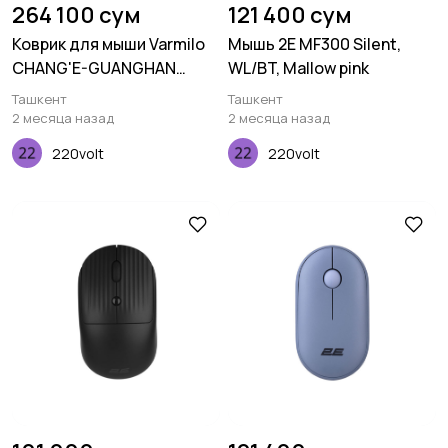
264 100 сум
121 400 сум
Коврик для мыши Varmilo
Мышь 2E MF300 Silent,
CHANG'E-GUANGHAN
WL/BT, Mallow pink
PALACE XL
Ташкент
Ташкент
(900х400х3мм), Зеленый
2 месяца назад
2 месяца назад
220volt
220volt