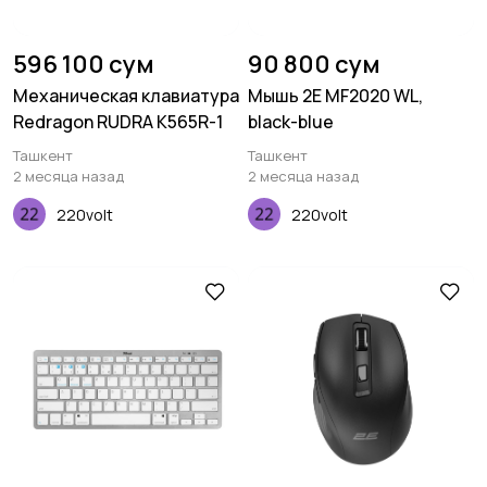
596 100 сум
90 800 сум
Механическая клавиатура
Мышь 2E MF2020 WL,
Redragon RUDRA K565R-1
black-blue
Ташкент
Ташкент
2 месяца назад
2 месяца назад
220volt
220volt