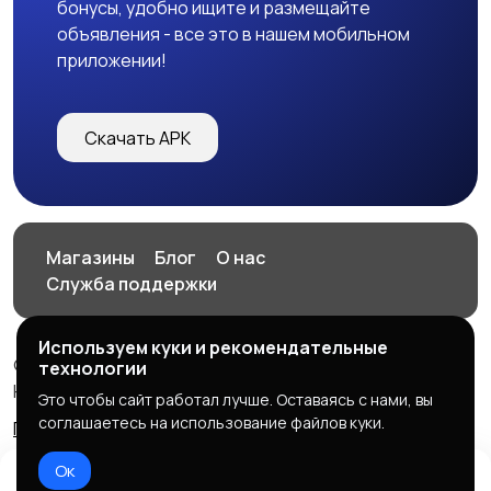
бонусы, удобно ищите и размещайте
объявления - все это в нашем мобильном
приложении!
Скачать APK
Магазины
Блог
О нас
Служба поддержки
Используем куки и рекомендательные
© 2026 HOP.UZ
технологии
HOP.UZ
Это чтобы сайт работал лучше. Оставаясь с нами, вы
соглашаетесь на использование файлов куки.
Правила сервиса
Политика конфиденциальности
Ок