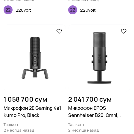
220volt
220volt
Аксессуары
Другое
1 058 700 сум
2 041 700 сум
Микрофон 2E Gaming 4в1
Микрофон EPOS
Kumo Pro, Black
Sennheiser B20, Omni,
USB-A, grey
Ташкент
Ташкент
2 месяца назад
2 месяца назад