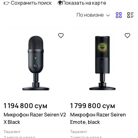
👉 Сохранить поиск
🌍Показать на карте
По новизне
DVD, Blu-ray и
Музыкальные центры
медиаплееры
и магнитолы
MP3-плееры и
Электронные книги
16
портативное аудио
Спутниковое и
Аудиоусилители и
цифровое ТВ
ресиверы
1 194 800 сум
1 799 800 сум
Микрофон Razer Seiren V2
Микрофон Razer Seiren
X Black
Emote, black
Наушники
Микрофоны
61
8
Ташкент
Ташкент
2 месяца назад
2 месяца назад