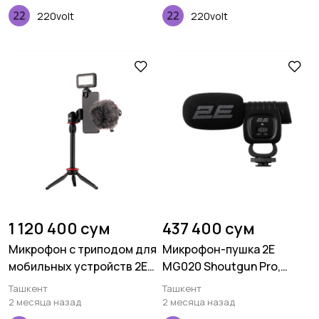
220volt
220volt
1 120 400 сум
437 400 сум
Микрофон с триподом для
Микрофон-пушка 2E
мобильных устройств 2E
MG020 Shoutgun Pro,
MM011 Vlog KIT, 3.5mm
on/of, 3.5mm
Ташкент
Ташкент
2 месяца назад
2 месяца назад