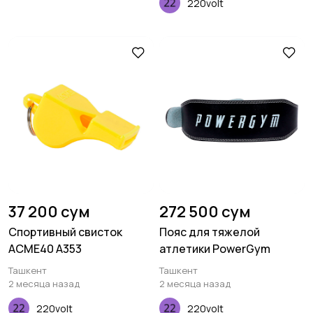
220volt
37 200 сум
272 500 сум
Спортивный свисток
Пояс для тяжелой
ACME40 A353
атлетики PowerGym
Ташкент
Ташкент
2 месяца назад
2 месяца назад
220volt
220volt