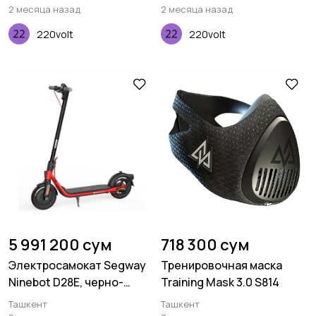
2 месяца назад
2 месяца назад
220volt
220volt
5 991 200 сум
718 300 сум
Электросамокат Segway
Тренировочная маска
Ninebot D28E, черно-
Training Mask 3.0 S814
красный
Ташкент
Ташкент