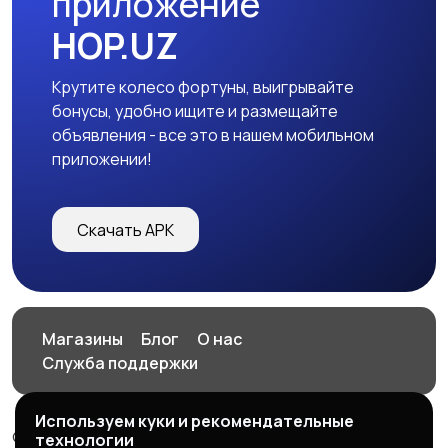
приложение
HOP.UZ
Крутите колесо фортуны, выигрывайте
бонусы, удобно ищите и размещайте
объявления - все это в нашем мобильном
приложении!
Скачать APK
Магазины
Блог
О нас
Служба поддержки
Используем куки и рекомендательные
© 2026 HOP.UZ
технологии