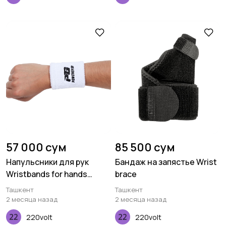
57 000 сум
85 500 сум
Напульсники для рук
Бандаж на запястье Wrist
Wristbands for hands
brace
PowerGym
Ташкент
Ташкент
2 месяца назад
2 месяца назад
220volt
220volt