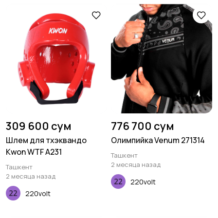
309 600 сум
776 700 сум
Шлем для тхэквандо
Олимпийка Venum 271314
Kwon WTF A231
Ташкент
2 месяца назад
Ташкент
2 месяца назад
220volt
220volt