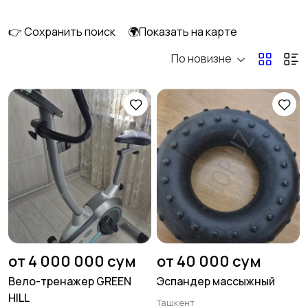
8
👉 Сохранить поиск
🌍Показать на карте
По новизне
Другое
от 4 000 000 сум
от 40 000 сум
Вело-тренажер GREEN
Эспандер массыжный
HILL
Ташкент