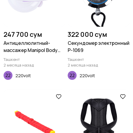
247 700 сум
322 000 сум
Антицеллюлитный-
Секундомер электронный
массажер Manipol Body
P-1069
A637
Ташкент
Ташкент
2 месяца назад
2 месяца назад
220volt
220volt