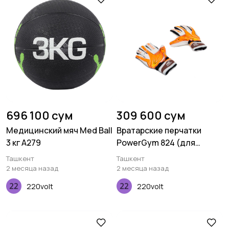
696 100 сум
309 600 сум
Медицинский мяч Med Ball
Вратарские перчатки
3 кг A279
PowerGym 824 (для
детей)
Ташкент
Ташкент
2 месяца назад
2 месяца назад
220volt
220volt