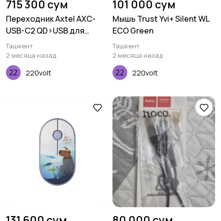
715 300 сум
101 000 сум
Переходник Axtel AXC-
Мышь Trust Yvi+ Silent WL
USB-C2 QD>USB для
ECO Green
подключения к
Ташкент
Ташкент
компьютеру
2 месяца назад
2 месяца назад
220volt
220volt
131 600 сум
80 000 сум