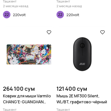
Ташкент
Ташкент
(900х400х3мм), Черный
(900х400х3мм), Черный
2 месяца назад
2 месяца назад
220volt
220volt
264 100 сум
121 400 сум
Коврик для мыши Varmilo
Мышь 2E MF300 Silent,
CHANG'E-GUANGHAN
WL/BT, графитово-чёрный
PALACE XL
Ташкент
Ташкент