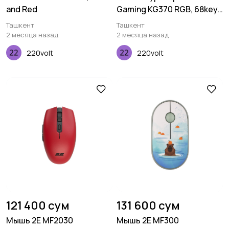
and Red
Gaming KG370 RGB, 68key,
Gateron Brown Switch,
Ташкент
Ташкент
USB, Black, Ukr
2 месяца назад
2 месяца назад
220volt
220volt
121 400 сум
131 600 сум
Мышь 2E MF2030
Мышь 2E MF300