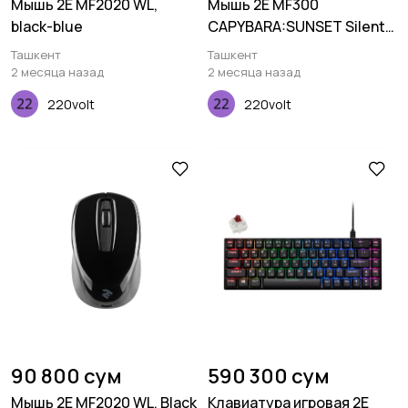
Мышь 2E MF2020 WL,
Мышь 2E MF300
black-blue
CAPYBARA:SUNSET Silent
WL BT, желтый
Ташкент
Ташкент
2 месяца назад
2 месяца назад
220volt
220volt
90 800 сум
590 300 сум
Мышь 2E MF2020 WL, Black
Клавиатура игровая 2E