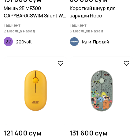
Мышь 2E MF300
Короткий шнур для
CAPYBARA:SWIM Silent WL
зарядки Hoco
BT, синий
Ташкент
Ташкент
2 месяца назад
5 месяцев назад
220volt
Купи-Продай
121 400 сум
131 600 сум