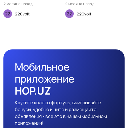
(900х400х3мм), Зеленый
2 месяца назад
2 месяца назад
220volt
220volt
Мобильное
приложение
HOP.UZ
Крутите колесо фортуны, выигрывайте
бонусы, удобно ищите и размещайте
объявления - все это в нашем мобильном
приложении!