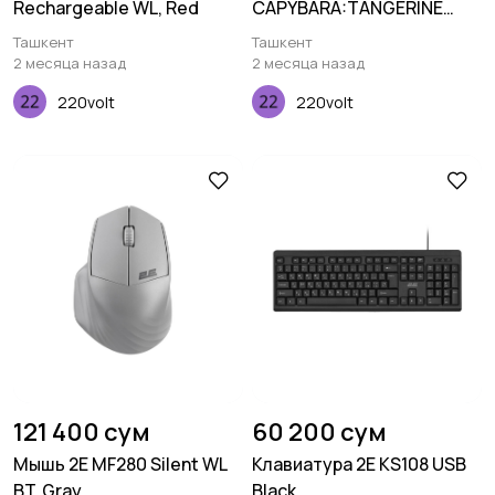
Rechargeable WL, Red
CAPYBARA:TANGERINE
Silent WL BT, зеленый
Ташкент
Ташкент
2 месяца назад
2 месяца назад
220volt
220volt
121 400 сум
60 200 сум
Мышь 2E MF280 Silent WL
Клавиатура 2E KS108 USB
BT, Gray
Black