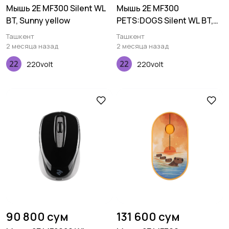
Мышь 2E MF300 Silent WL
Мышь 2E MF300
BT, Sunny yellow
PETS:DOGS Silent WL BT,
зеленый
Ташкент
Ташкент
2 месяца назад
2 месяца назад
220volt
220volt
90 800 сум
131 600 сум