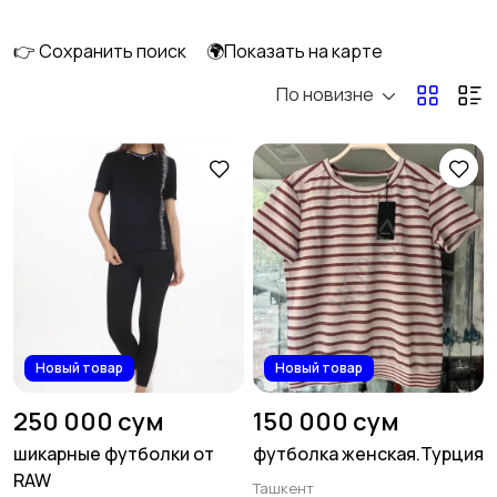
👉 Сохранить поиск
🌍Показать на карте
По новизне
Верхняя одежда
Головные уборы
1
Домашняя одежда
Комбинезоны
3
Купальники
Нижнее белье
6
Новый товар
Новый товар
250 000 сум
150 000 сум
шикарные футболки от
футболка женская.Турция
RAW
Ташкент
Обувь
Пиджаки и костюмы
46