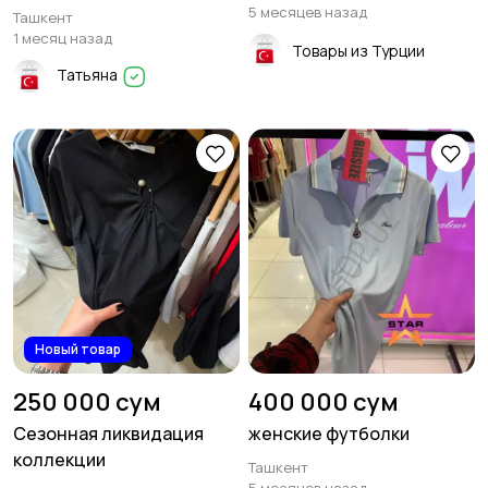
5 месяцев назад
Ташкент
22
1 месяц назад
Товары из Турции
Татьяна
Платья и юбки
Свитеры и толстовки
10
3
Спортивная одежда
Футболки и топы
1
4
Новый товар
Другое
6
250 000 сум
400 000 сум
Сезонная ликвидация
женские футболки
коллекции
Ташкент