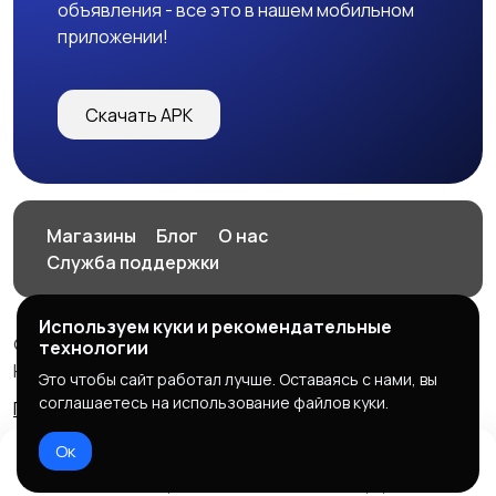
объявления - все это в нашем мобильном
приложении!
Скачать APK
Магазины
Блог
О нас
Служба поддержки
Используем куки и рекомендательные
© 2026 HOP.UZ
технологии
HOP.UZ
Это чтобы сайт работал лучше. Оставаясь с нами, вы
соглашаетесь на использование файлов куки.
Правила сервиса
Политика конфиденциальности
Ок
Домой
Избранное
Добавить
Чат
Профиль