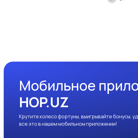
Мобильное прил
HOP.UZ
Крутите колесо фортуны, выигрывайте бонусы, у
все это в нашем мобильном приложении!