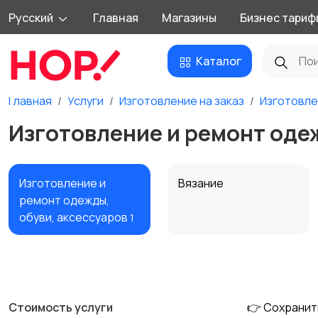
Русский
Главная
Магазины
Бизнес тариф
Каталог
Главная
Услуги
Изготовление на заказ
Изготовле
Изготовление и ремонт одеж
Изготовление и
Вязание
ремонт одежды,
обуви, аксессуаров
1
Рисунок, живопись и
Сувенирная
графика на заказ
продукция и
полиграфия
Стоимость услуги
👉 Сохранит