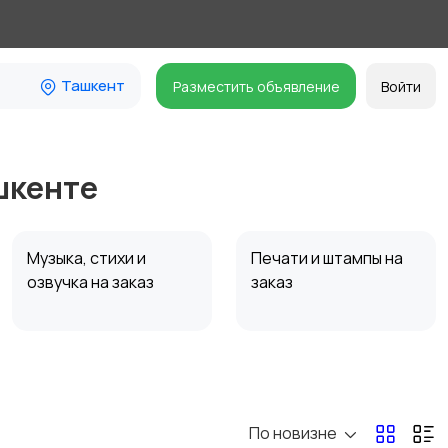
Ташкент
Разместить объявление
Войти
шкенте
Музыка, стихи и
Печати и штампы на
озвучка на заказ
заказ
Торты и десерты на
Другое
4
заказ
По новизне