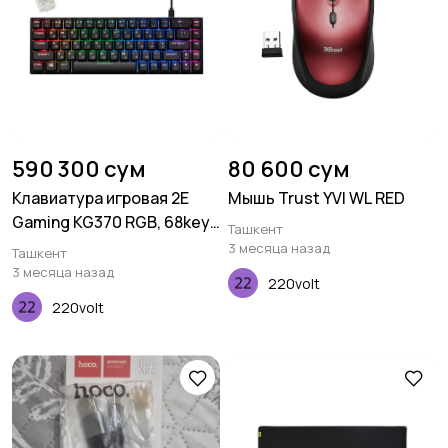
590 300 сум
80 600 сум
Клавиатура игровая 2E
Мышь Trust YVI WL RED
Gaming KG370 RGB, 68key,
Ташкент
Gateron Brown Switch,
3 месяца назад
Ташкент
USB, Black, Ukr
3 месяца назад
220volt
220volt