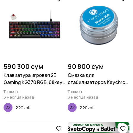
590 300 сум
90 800 сум
Клавиатура игровая 2E
Смазка для
Gaming KG370 RGB, 68key,
стабилизаторов Keychron
Gateron Brown Switch,
KLube205
Ташкент
Ташкент
USB, Black, Ukr
3 месяца назад
3 месяца назад
220volt
220volt