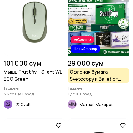
🔥Срочно
Новый товар
101 000 сум
29 000 сум
Мышь Trust Yvi+ Silent WL
Офисная бумага
ECO Green
Svetocopy и Ballet от
производителя - оптом
Ташкент
Ташкент
3 месяца назад
1 день назад
220volt
Матвей Макаров