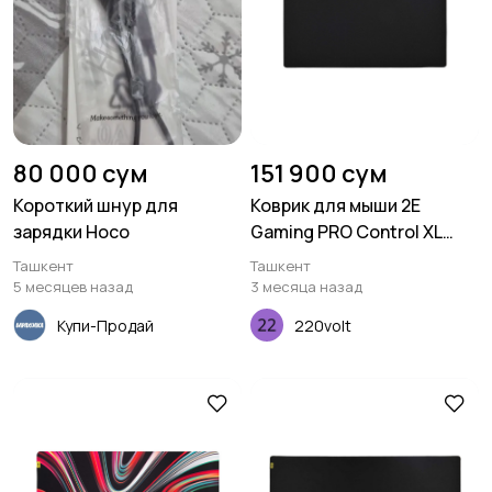
80 000 сум
151 900 сум
Короткий шнур для
Коврик для мыши 2E
зарядки Hoco
Gaming PRO Control XL
Black (800*450*3мм)
Ташкент
Ташкент
5 месяцев назад
3 месяца назад
Купи-Продай
220volt