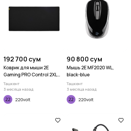
192 700 сум
90 800 сум
Коврик для мыши 2E
Мышь 2E MF2020 WL,
Gaming PRO Control 2XL
black-blue
Black (940*450*4 мм)
Ташкент
Ташкент
3 месяца назад
3 месяца назад
220volt
220volt