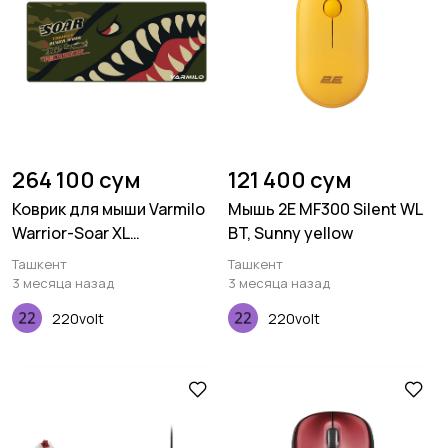
264 100 сум
121 400 сум
Коврик для мыши Varmilo
Мышь 2E MF300 Silent WL
Warrior-Soar XL
BT, Sunny yellow
(900х400х3мм), Зеленый
Ташкент
Ташкент
3 месяца назад
3 месяца назад
220volt
220volt