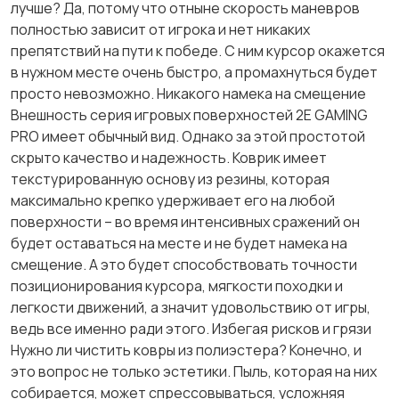
лучше? Да, потому что отныне скорость маневров
полностью зависит от игрока и нет никаких
препятствий на пути к победе. С ним курсор окажется
в нужном месте очень быстро, а промахнуться будет
просто невозможно. Никакого намека на смещение
Внешность серия игровых поверхностей 2E GAMING
PRO имеет обычный вид. Однако за этой простотой
скрыто качество и надежность. Коврик имеет
текстурированную основу из резины, которая
максимально крепко удерживает его на любой
поверхности – во время интенсивных сражений он
будет оставаться на месте и не будет намека на
смещение. А это будет способствовать точности
позиционирования курсора, мягкости походки и
легкости движений, а значит удовольствию от игры,
ведь все именно ради этого. Избегая рисков и грязи
Нужно ли чистить ковры из полиэстера? Конечно, и
это вопрос не только эстетики. Пыль, которая на них
собирается, может спрессовываться, усложняя