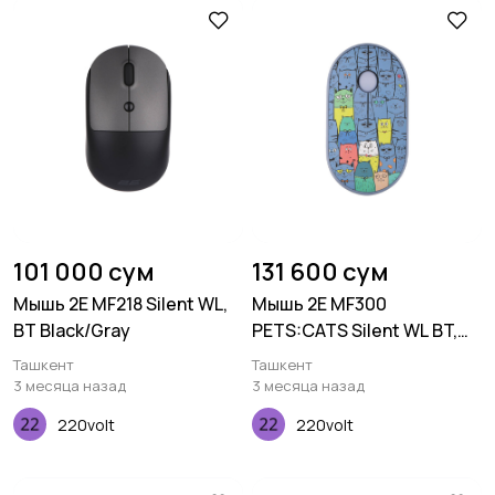
101 000 сум
131 600 сум
Мышь 2E MF218 Silent WL,
Мышь 2E MF300
BT Black/Gray
PETS:CATS Silent WL BT,
синий
Ташкент
Ташкент
3 месяца назад
3 месяца назад
220volt
220volt