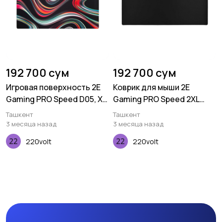
192 700 сум
192 700 сум
Игровая поверхность 2E
Коврик для мыши 2E
Gaming PRO Speed D05, XL
Gaming PRO Speed 2XL
(800x450x3мм),
Black (940*450*4 мм)
Ташкент
Ташкент
многоцветный
3 месяца назад
3 месяца назад
220volt
220volt