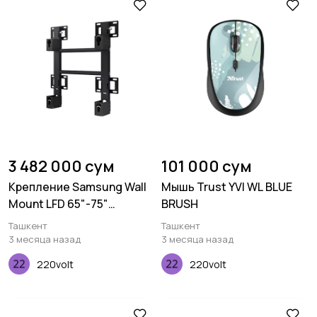
3 482 000 сум
101 000 сум
Крепление Samsung Wall
Мышь Trust YVI WL BLUE
Mount LFD 65"-75"
BRUSH
WMN6575SE
Ташкент
Ташкент
3 месяца назад
3 месяца назад
220volt
220volt