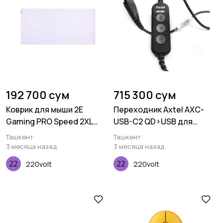
192 700 сум
715 300 сум
Коврик для мыши 2E
Переходник Axtel AXC-
Gaming PRO Speed 2XL
USB-C2 QD>USB для
White (940*450*4 мм)
подключения к
Ташкент
Ташкент
компьютеру
3 месяца назад
3 месяца назад
220volt
220volt