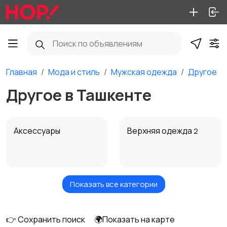
Главная
Мода и стиль
Мужская одежда
Другое
Другое в Ташкенте
Аксессуары
Верхняя одежда
2
Показать все категории
Брюки и шорты
Головные уборы
1
👉 Сохранить поиск
🌍Показать на карте