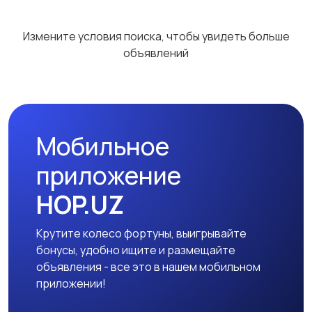
Спортивная одежда
Футболки и поло
Измените условия поиска, чтобы увидеть больше
2
11
объявлений
Другое
2
Мобильное
приложение
HOP.UZ
Крутите колесо фортуны, выигрывайте
бонусы, удобно ищите и размещайте
объявления - все это в нашем мобильном
приложении!