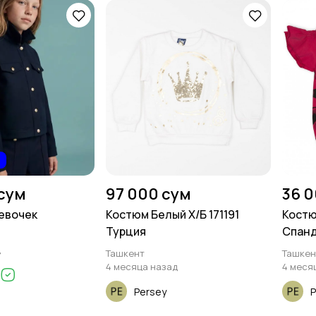
сум
97 000 сум
36 
евочек
Костюм Белый Х/Б 171191
Костю
Турция
Спанд
д
Ташкент
Ташкен
4 месяца назад
4 меся
Persey
P