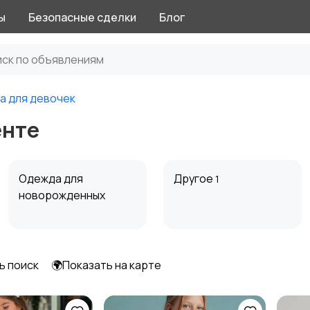
ы
Безопасные сделки
Блог
а для девочек
енте
Одежда для
Другое
1
новорожденных
ь поиск
🌍Показать на карте