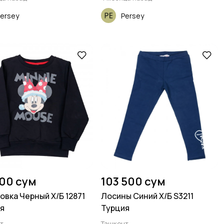
ersey
Persey
500 сум
103 500 сум
овка Черный Х/Б 12871
Лосины Синий Х/Б S3211
я
Турция
т
Ташкент