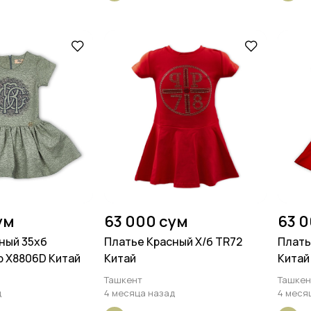
ум
63 000 сум
63 
ный 35хб
Платье Красный Х/б TR72
Плать
 X8806D Китай
Китай
Китай
Ташкент
Ташкен
д
4 месяца назад
4 меся