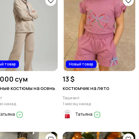
ый товар
Новый товар
 000 сум
13 $
ные костюмы на осень
костюмчик на лето
т
Ташкент
лю назад
1 месяц назад
Татьяна
Татьяна