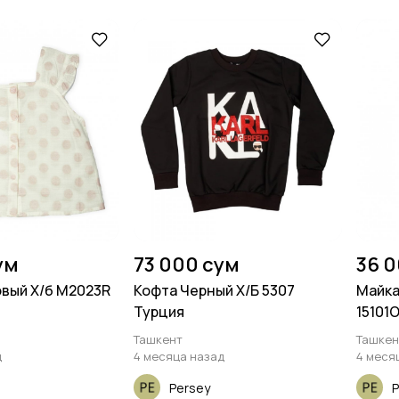
ум
73 000 сум
36 
вый Х/б M2023R
Кофта Черный Х/Б 5307
Майка
Турция
15101
Ташкент
Ташкен
д
4 месяца назад
4 меся
Persey
P