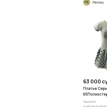
Persey
63 000 с
Платье Серы
65Полиэстер
Ташкент
4 месяца наза