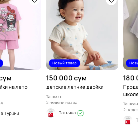
Новый товар
Нов
 сум
150 000 сум
180 
йки на лето
детские летние двойки
Прода
школ
Ташкент
ад
2 недели назад
Ташкен
2 неде
Татьяна
из Турции