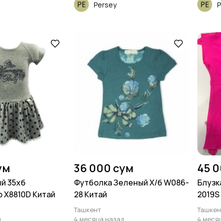
Persey
P
ум
36 000 сум
45 
й 35хб
Футболка Зеленый Х/б W086-
Блузк
 X8810D Китай
28 Китай
2019S
Ташкент
Ташкен
д
4 месяца назад
4 меся