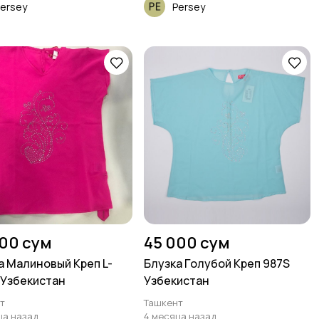
ersey
Persey
000 сум
45 000 сум
а Малиновый Креп L-
Блузка Голубой Креп 987S
 Узбекистан
Узбекистан
т
Ташкент
ца назад
4 месяца назад