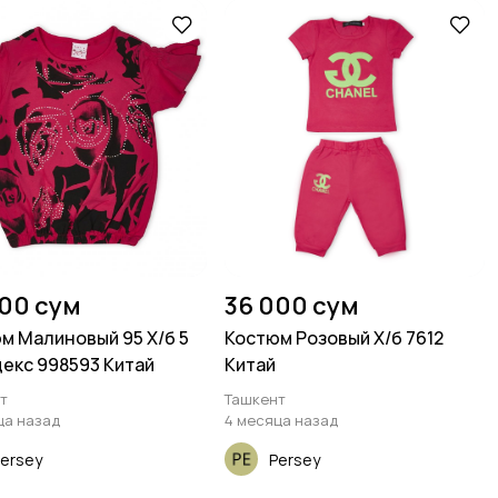
000 сум
36 000 сум
м Малиновый 95 Х/б 5
Костюм Розовый Х/б 7612
екс 998593 Китай
Китай
т
Ташкент
ца назад
4 месяца назад
ersey
Persey