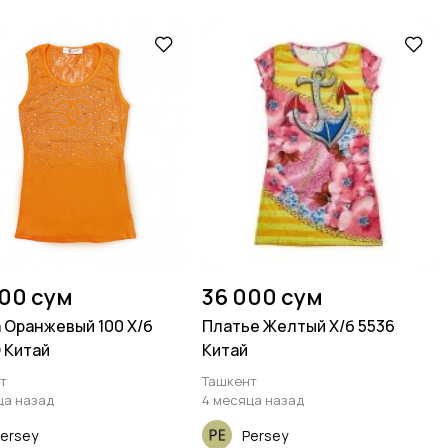
000 сум
36 000 сум
 Оранжевый 100 Х/б
Платье Желтый Х/б 5536
O Китай
Китай
т
Ташкент
ца назад
4 месяца назад
ersey
Persey