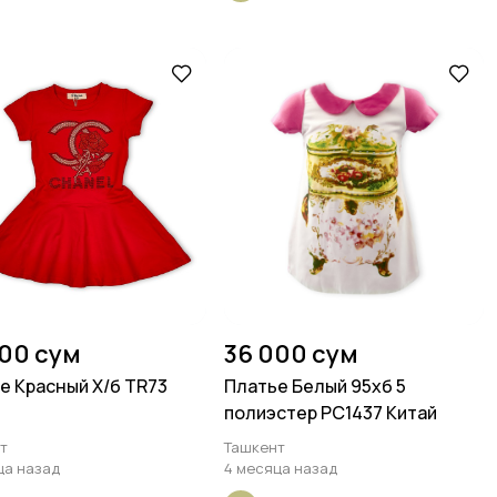
000 сум
36 000 сум
е Красный Х/б TR73
Платье Белый 95хб 5
полиэстер PC1437 Китай
т
Ташкент
ца назад
4 месяца назад