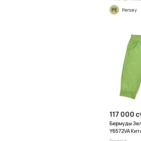
Persey
117 000 
Бермуды Зе
Y6572VA Кит
Ташкент