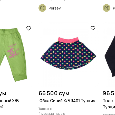
Persey
P
сум
66 500 сум
96 
леный Х/Б
Юбка Синий Х/Б 3401 Турция
Толст
ай
Турци
Ташкент
4 месяца назад
Ташкен