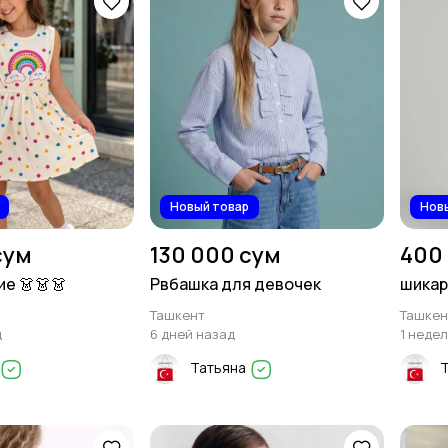
Новый товар
Нов
сум
130 000 сум
400
ие 👗👗👗
Рвбашка для девочек
шикар
Ташкент
Ташкен
д
6 дней назад
1 неде
Татьяна