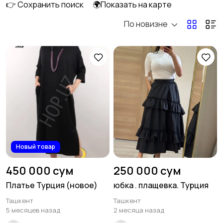
👉 Сохранить поиск
🌍Показать на карте
По новизне
Верхняя одежда
Головные уборы
1
Домашняя одежда
Комбинезоны
3
Купальники
Нижнее белье
6
Новый товар
450 000 сум
250 000 сум
Платье Турция (новое)
юбка . плащевка. Турция
Ташкент
Ташкент
Обувь
Пиджаки и костюмы
46
5 месяцев назад
2 месяца назад
22