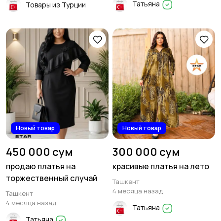
Татьяна
Товары из Турции
Платья и юбки
Свитеры и толстовки
10
3
Спортивная одежда
Футболки и топы
1
4
Новый товар
Новый товар
450 000 сум
300 000 сум
Другое
6
продаю платья на
красивые платья на лето
торжественный случай
Ташкент
4 месяца назад
Ташкент
4 месяца назад
Татьяна
Татьяна