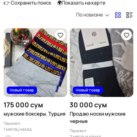
👉 Сохранить поиск
🌍Показать на карте
По новизне
Домашняя одежда
Комбинезоны
Нижнее белье
Обувь
2
16
Пиджаки и костюмы
Рубашки
3
Новый товар
Новый товар
175 000 сум
30 000 сум
мужские боксеры. Турция
Продаю носки мужские
черные
Ташкент
Свитеры и толстовки
Спецодежда
28
1 месяц назад
Ташкент
1
2 месяца назад