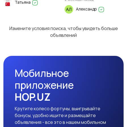
Татьяна
Александр
Спортивная одежда
Футболки и поло
2
11
Измените условия поиска, чтобы увидеть больше
объявлений
Другое
2
Мобильное
приложение
HOP.UZ
Крутите колесо фортуны, выигрывайте
бонусы, удобно ищите и размещайте
объявления - все это в нашем мобильном