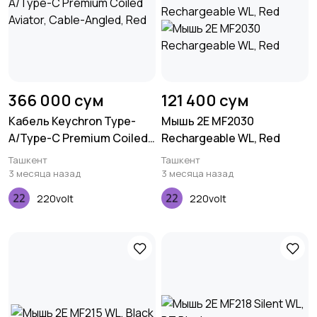
366 000 сум
121 400 сум
Кабель Keychron Type-
Мышь 2E MF2030
A/Type-C Premium Coiled
Rechargeable WL, Red
Aviator, Cable-Angled, Red
Ташкент
Ташкент
3 месяца назад
3 месяца назад
220volt
220volt