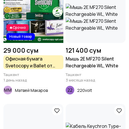
🔥Срочно
Новый товар
29 000 сум
121 400 сум
Офисная бумага
Мышь 2E MF270 Silent
Svetocopy и Ballet от
Rechargeable WL, White
производителя - оптом
Ташкент
Ташкент
1 день назад
3 месяца назад
Матвей Макаров
220volt