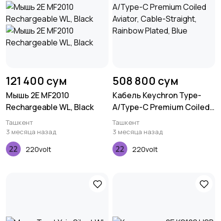
121 400 сум
508 800 сум
Мышь 2E MF2010
Кабель Keychron Type-
Rechargeable WL, Black
A/Type-C Premium Coiled
Aviator, Cable-Straight,
Ташкент
Ташкент
Rainbow Plated, Blue
3 месяца назад
3 месяца назад
220volt
220volt