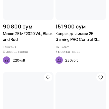
90 800 сум
151 900 сум
Мышь 2E MF2020 WL, Black
Коврик для мыши 2E
and Red
Gaming PRO Control XL
Black (800*450*3мм)
Ташкент
Ташкент
3 месяца назад
3 месяца назад
220volt
220volt