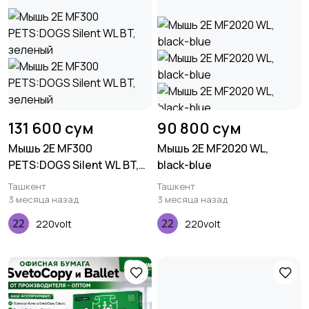
131 600 сум
90 800 сум
Мышь 2E MF300
Мышь 2E MF2020 WL,
PETS:DOGS Silent WL BT,
black-blue
зеленый
Ташкент
Ташкент
3 месяца назад
3 месяца назад
220volt
220volt