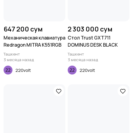
647 200 сум
2 303 000 сум
Механическая клавиатура
Стол Trust GXT711
Redragon MITRA K551RGB
DOMINUS DESK BLACK
Ташкент
Ташкент
3 месяца назад
3 месяца назад
220volt
220volt