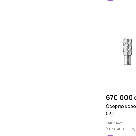
670 000 
Сверло коро
030
Ташкент
2 месяца наза