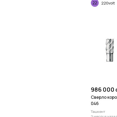
220volt
986 000 
Сверло коро
046
Ташкент
2 месяца наза