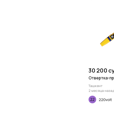
30 200 с
Отвертка-пр
Ташкент
2 месяца наза
220volt