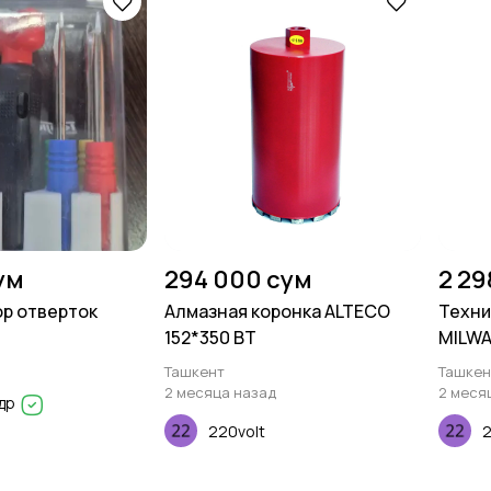
ум
294 000 сум
2 29
р отверток
Алмазная коронка ALTECO
Техни
152*350 ВТ
MILW
Ташкент
Ташкен
2 месяца назад
2 меся
др
220volt
2