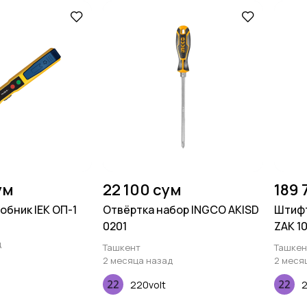
ум
22 100 сум
189 
обник IEK ОП-1
Отвёртка набор INGCO AKISD
Штифт
0201
ZAK 1
д
Ташкент
Ташкен
2 месяца назад
2 меся
220volt
2