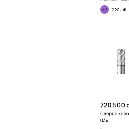
220volt
720 500 
Сверло коро
034