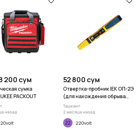
8 200 сум
52 800 сум
ческая сумка
Отвертка-пробник IEK ОП-2Э
AUKEE PACKOUT
(для нахождения обрыва
провода в стене)
т
Ташкент
ца назад
2 месяца назад
20volt
220volt