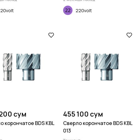
20volt
220volt
 200 сум
455 100 сум
о корончатое BDS KBL
Сверло корончатое BDS KBL
013