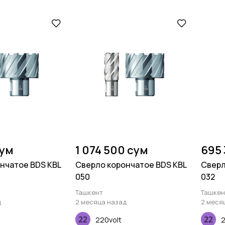
сум
1 074 500 сум
695
нчатое BDS KBL
Сверло корончатое BDS KBL
Сверл
050
032
Ташкент
Ташкен
д
2 месяца назад
2 меся
220volt
2