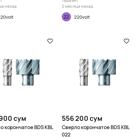
т
Ташкент
ца назад
2 месяца назад
20volt
220volt
 900 сум
556 200 сум
о корончатое BDS KBL
Сверло корончатое BDS KBL
022