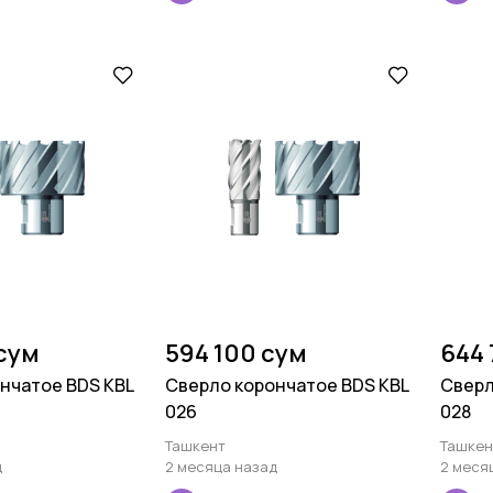
сум
594 100 сум
644 
нчатое BDS KBL
Сверло корончатое BDS KBL
Сверл
026
028
Ташкент
Ташкен
д
2 месяца назад
2 меся