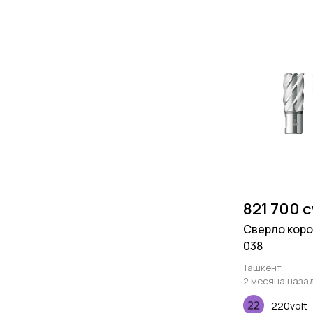
821 700 
Сверло коро
038
Ташкент
2 месяца наза
220volt