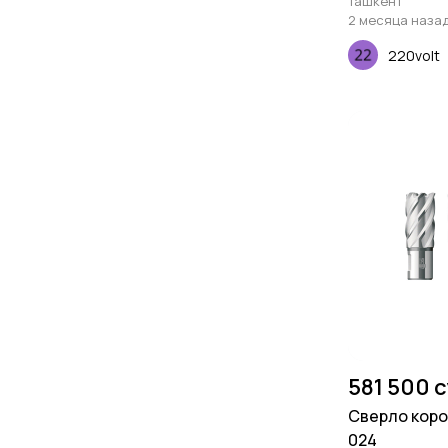
Ташкент
2 месяца наза
220volt
581 500 
Сверло коро
024