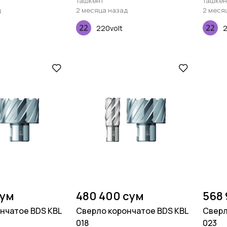
Ташкент
Ташкен
д
2 месяца назад
2 меся
220volt
2
сум
480 400 сум
568
нчатое BDS KBL
Сверло корончатое BDS KBL
Сверл
018
023