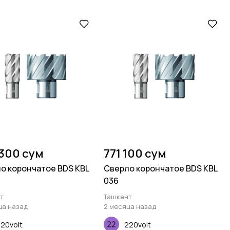
 300 сум
771 100 сум
о корончатое BDS KBL
Сверло корончатое BDS KBL
036
т
Ташкент
ца назад
2 месяца назад
20volt
220volt