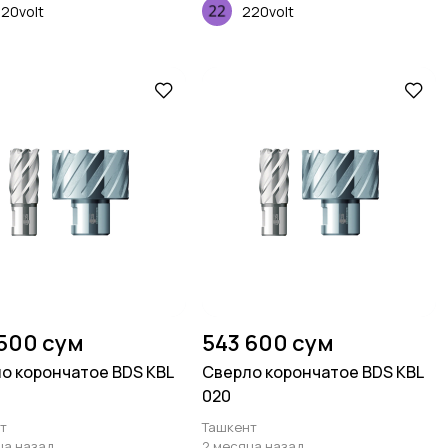
20volt
220volt
500 сум
543 600 сум
о корончатое BDS KBL
Сверло корончатое BDS KBL
020
т
Ташкент
ца назад
2 месяца назад