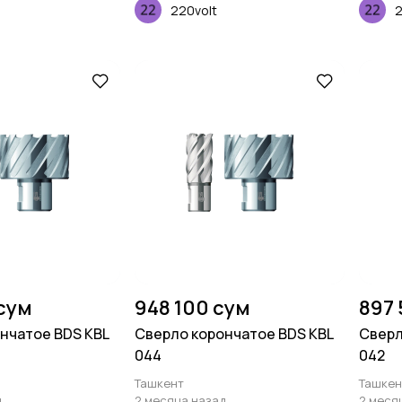
220volt
2
сум
948 100 сум
897 
нчатое BDS KBL
Сверло корончатое BDS KBL
Сверл
044
042
Ташкент
Ташкен
д
2 месяца назад
2 меся