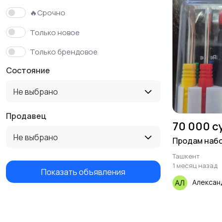
🔥Срочно
Только новое
Только брендовое
Состояние
Не выбрано
Продавец
70 000 с
Не выбрано
Продам набо
Ташкент
1 месяц назад
Показать объявления
Алексан