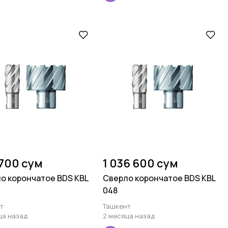
700 сум
1 036 600 сум
о корончатое BDS KBL
Сверло корончатое BDS KBL
048
т
Ташкент
ца назад
2 месяца назад