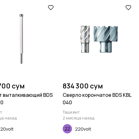
700 сум
834 300 сум
 выталкивающий BDS
Сверло корончатое BDS KBL
00
040
т
Ташкент
ца назад
2 месяца назад
20volt
220volt