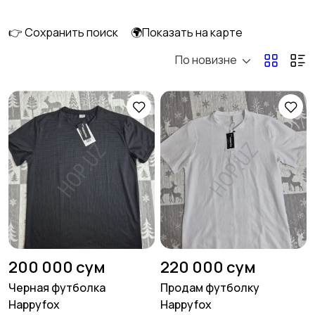
👉 Сохранить поиск
🌍Показать на карте
По новизне
Домашняя одежда
Комбинезоны
Нижнее белье
Обувь
2
16
Пиджаки и костюмы
Рубашки
3
200 000 сум
220 000 сум
Черная футболка
Продам футболку
Happyfox
Happyfox
Свитеры и толстовки
Спецодежда
28