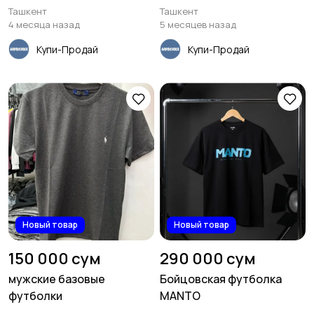
Ташкент
Ташкент
1
4 месяца назад
5 месяцев назад
Купи-Продай
Купи-Продай
Спортивная одежда
Футболки и поло
2
11
Другое
2
Новый товар
Новый товар
150 000 сум
290 000 сум
мужские базовые
Бойцовская футболка
футболки
MANTO