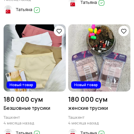
Татьяна
Татьяна
Платья и юбки
Свитеры и толстовки
10
3
Спортивная одежда
Футболки и топы
1
4
Новый товар
Новый товар
Другое
6
180 000 сум
180 000 сум
Безшовные трусики
женские трусики
Ташкент
Ташкент
4 месяца назад
4 месяца назад
Татьяна
Татьяна