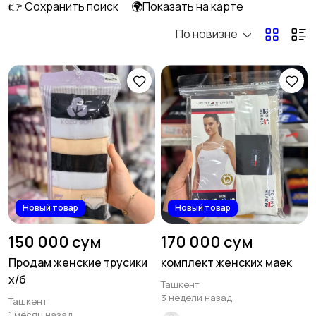
👉 Сохранить поиск
🌍Показать на карте
По новизне
Верхняя одежда
Головные уборы
1
Домашняя одежда
Комбинезоны
3
Купальники
Нижнее белье
6
Новый товар
Новый товар
150 000 сум
170 000 сум
Продам женские трусики
комплект женских маек
х/б
Ташкент
Обувь
Пиджаки и костюмы
46
3 недели назад
Ташкент
23
1 месяц назад