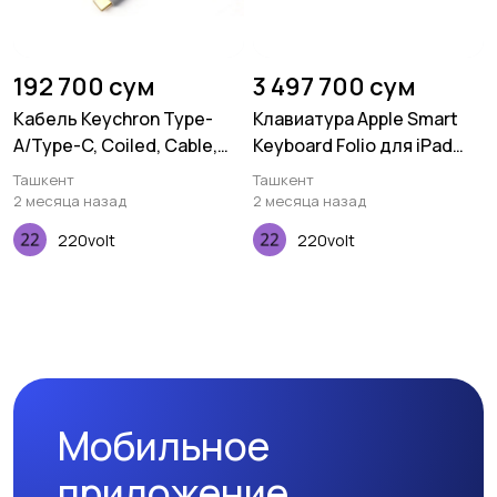
192 700 сум
3 497 700 сум
Кабель Keychron Type-
Клавиатура Apple Smart
A/Type-C, Coiled, Cable,
Keyboard Folio для iPad
Grey
Pro 12,9" (2020)
Ташкент
Ташкент
2 месяца назад
2 месяца назад
220volt
220volt
Мобильное
приложение