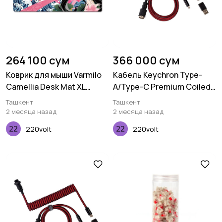
264 100 сум
366 000 сум
Коврик для мыши Varmilo
Кабель Keychron Type-
Camellia Desk Mat XL
A/Type-C Premium Coiled
(900х400х3мм)
Aviator, Cable-Straight,
Ташкент
Ташкент
Red
2 месяца назад
2 месяца назад
220volt
220volt