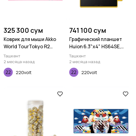
325 300 сум
741 100 сум
Коврик для мыши Akko
Графический планшет
World TourTokyo R2
Huion 6.3"x4" HS64SE,
Deskmat
microUSB, черный
Ташкент
Ташкент
2 месяца назад
2 месяца назад
220volt
220volt