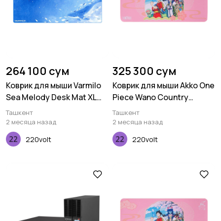
264 100 сум
325 300 сум
Коврик для мыши Varmilo
Коврик для мыши Akko One
Sea Melody Desk Mat XL
Piece Wano Country
(900х400х3мм)
Deskmat
Ташкент
Ташкент
2 месяца назад
2 месяца назад
220volt
220volt