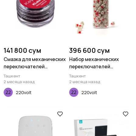
141 800 сум
396 600 сум
Смазка для механических
Набор механических
переключателей
переключателей
Keychron KLube105
Keychron Gateron KS-3,
Ташкент
Ташкент
Milky Pro Red, 110 pcs
2 месяца назад
2 месяца назад
220volt
220volt