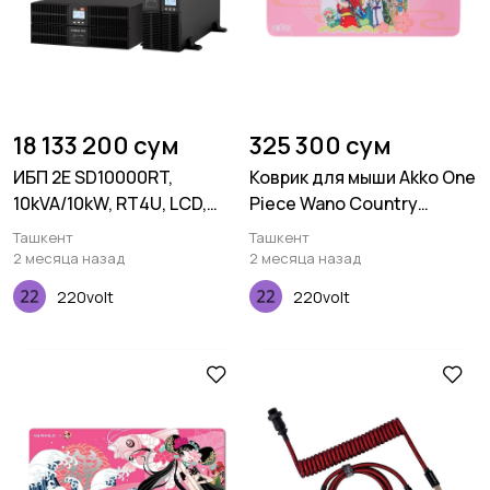
18 133 200 сум
325 300 сум
ИБП 2E SD10000RT,
Коврик для мыши Akko One
10kVA/10kW, RT4U, LCD,
Piece Wano Country
USB, Terminal in&out
Deskmat
Ташкент
Ташкент
2 месяца назад
2 месяца назад
220volt
220volt