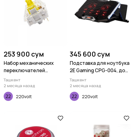
253 900 сум
345 600 сум
Набор механических
Подставка для ноутбука
переключателей
2E Gaming CPG-004, до
Keychron K Pro Banana, 110
15.6", 2xUSB-A, LCD/phone
Ташкент
Ташкент
pcs
holder, RGB, чёрный
2 месяца назад
2 месяца назад
220volt
220volt