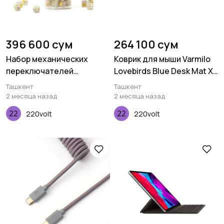
396 600 сум
264 100 сум
Набор механических
Коврик для мыши Varmilo
переключателей
Lovebirds Blue Desk Mat XL
Keychron Gateron KS-3,
(900х400х3мм)
Ташкент
Ташкент
Milky Pro Yellow, 110 pcs
2 месяца назад
2 месяца назад
220volt
220volt