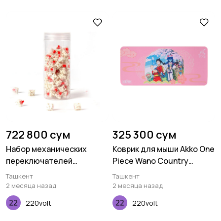
722 800 сум
325 300 сум
Набор механических
Коврик для мыши Akko One
переключателей
Piece Wano Country
Keychron Gateron Silent,
Deskmat
Ташкент
Ташкент
Red, 110 pcs
2 месяца назад
2 месяца назад
220volt
220volt