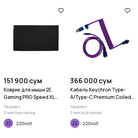
151 900 сум
366 000 сум
Коврик для мыши 2E
Кабель Keychron Type-
Gaming PRO Speed XL
A/Type-C Premium Coiled
Black (800*450*3мм)
Aviator, Cable-Angled,
Ташкент
Ташкент
Purple
2 месяца назад
2 месяца назад
220volt
220volt