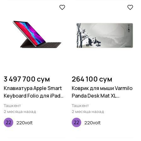
3 497 700 сум
264 100 сум
Клавиатура Apple Smart
Коврик для мыши Varmilo
Keyboard Folio для iPad
Panda Desk Mat XL
Pro 12,9" (2020)
(900х400х3мм)
Ташкент
Ташкент
2 месяца назад
2 месяца назад
220volt
220volt