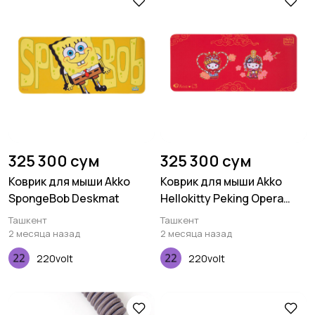
325 300 сум
325 300 сум
Коврик для мыши Akko
Коврик для мыши Akko
SpongeBob Deskmat
Hellokitty Peking Opera
Deskmat A
Ташкент
Ташкент
2 месяца назад
2 месяца назад
220volt
220volt