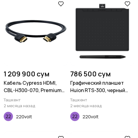
1 209 900 сум
786 500 сум
Кабель Cypress HDMI,
Графический планшет
CBL-H300-070, Premium
Huion RTS-300, черный
4K, 7.0M, 24AWG
космо
Ташкент
Ташкент
2 месяца назад
2 месяца назад
220volt
220volt