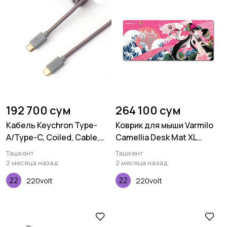
192 700 сум
264 100 сум
Кабель Keychron Type-
Коврик для мыши Varmilo
A/Type-C, Coiled, Cable,
Camellia Desk Mat XL
Grey
(900х400х3мм)
Ташкент
Ташкент
2 месяца назад
2 месяца назад
220volt
220volt