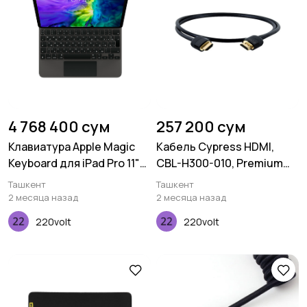
4 768 400 сум
257 200 сум
Клавиатура Apple Magic
Кабель Cypress HDMI,
Keyboard для iPad Pro 11"
CBL-H300-010, Premium
(2020)
4K, 1.0M, 30AWG
Ташкент
Ташкент
2 месяца назад
2 месяца назад
220volt
220volt