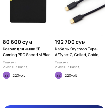
80 600 сум
192 700 сум
Коврик для мыши 2E
Кабель Keychron Type-
Gaming PRO Speed M Black
A/Type-C, Coiled, Cable,
(360*275*3 мм)
Black
Ташкент
Ташкент
2 месяца назад
2 месяца назад
220volt
220volt