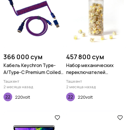
366 000 сум
457 800 сум
Кабель Keychron Type-
Набор механических
A/Type-C Premium Coiled
переключателей
Aviator, Cable-Straight,
Keychron Gateron Cap, V2
Ташкент
Ташкент
Purple
Milky Yellow, 110 pcs
2 месяца назад
2 месяца назад
220volt
220volt