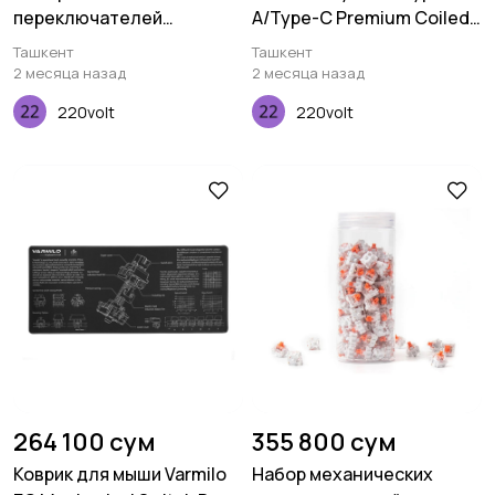
переключателей
A/Type-C Premium Coiled
Keychron Gateron Silent,
Aviator, Cable-Angled,
Ташкент
Ташкент
Brown, 110 pcs
Purple
2 месяца назад
2 месяца назад
220volt
220volt
264 100 сум
355 800 сум
Коврик для мыши Varmilo
Набор механических