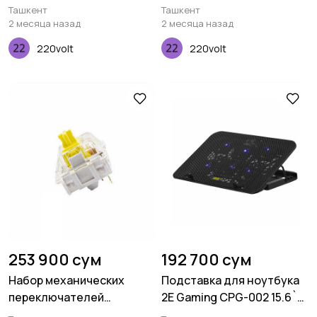
4K, 2.0M, 30AWG
Keychron KLube105
Ташкент
Ташкент
2 месяца назад
2 месяца назад
220volt
220volt
253 900 сум
192 700 сум
Набор механических
Подставка для ноутбука
переключателей
2E Gaming CPG-002 15.6`
Keychron K Pro Banana, 110
Black