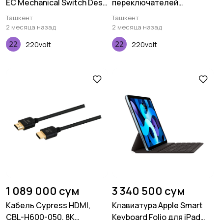
EC Mechanical Switch Desk
переключателей
Mat XL (900х400х3мм)
Keychron K Pro Silent Red,
Ташкент
Ташкент
110 pcs
2 месяца назад
2 месяца назад
220volt
220volt
1 089 000 сум
3 340 500 сум
Кабель Cypress HDMI,
Клавиатура Apple Smart
CBL-H600-050, 8K
Keyboard Folio для iPad