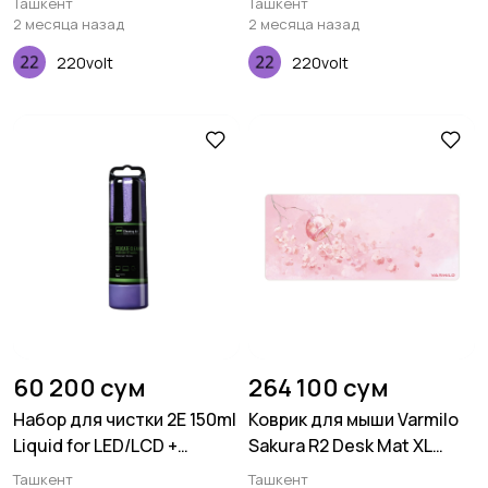
Ташкент
Ташкент
pcs
2 месяца назад
2 месяца назад
220volt
220volt
60 200 сум
264 100 сум
Набор для чистки 2E 150ml
Коврик для мыши Varmilo
Liquid for LED/LCD +
Sakura R2 Desk Mat XL
салфетка, Violet
(900х400х3мм)
Ташкент
Ташкент