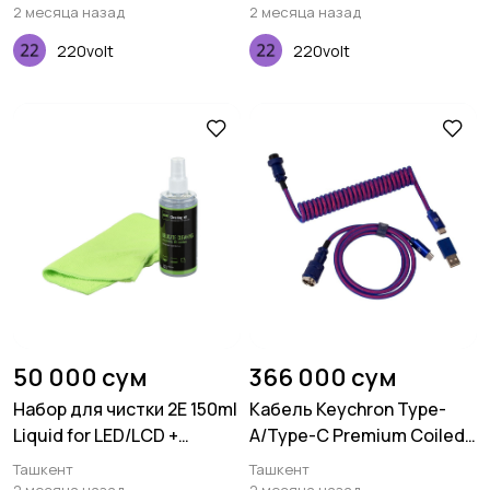
2 месяца назад
2 месяца назад
220volt
220volt
50 000 сум
366 000 сум
Набор для чистки 2E 150ml
Кабель Keychron Type-
Liquid for LED/LCD +
A/Type-C Premium Coiled
салфетка, 15X15 см
Aviator, Cable-Straight,
Ташкент
Ташкент
Purple