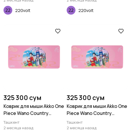
2 месяца назад
2 месяца назад
220volt
220volt
325 300 сум
325 300 сум
Коврик для мыши Akko One
Коврик для мыши Akko One
Piece Wano Country
Piece Wano Country
Deskmat
Deskmat
Ташкент
Ташкент
2 месяца назад
2 месяца назад