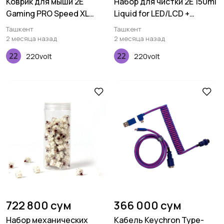
Коврик для мыши 2E
Набор для чистки 2E 150ml
Gaming PRO Speed XL
Liquid for LED/LCD +
Black (800*450*3мм)
салфетка, Blue
Ташкент
Ташкент
2 месяца назад
2 месяца назад
220volt
220volt
722 800 сум
366 000 сум
Набор механических
Кабель Keychron Type-