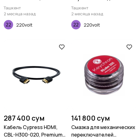
certified, 5M, 26AWG
Pro 11 (2020)
Ташкент
Ташкент
2 месяца назад
2 месяца назад
220volt
220volt
287 400 сум
141 800 сум
Кабель Cypress HDMI,
Смазка для механических
CBL-H300-020, Premium
переключателей