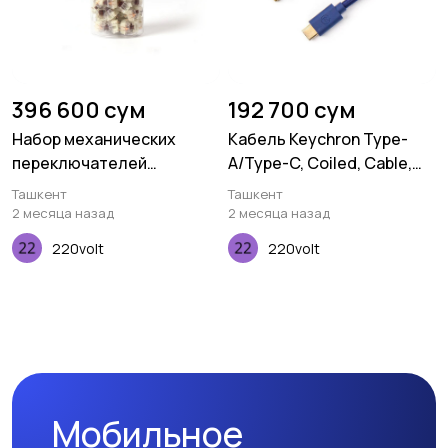
396 600 сум
192 700 сум
Набор механических
Кабель Keychron Type-
переключателей
A/Type-C, Coiled, Cable,
Keychron Gateron Cap, V2
Blue
Ташкент
Ташкент
Brown, 110 pcs
2 месяца назад
2 месяца назад
220volt
220volt
Мобильное