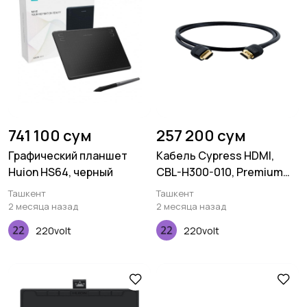
741 100 сум
257 200 сум
Графический планшет
Кабель Cypress HDMI,
Huion HS64, черный
CBL-H300-010, Premium
4K, 1.0M, 30AWG
Ташкент
Ташкент
2 месяца назад
2 месяца назад
220volt
220volt