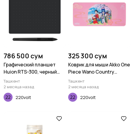
786 500 сум
325 300 сум
Графический планшет
Коврик для мыши Akko One
Huion RTS-300, черный
Piece Wano Country
космо
Deskmat
Ташкент
Ташкент
2 месяца назад
2 месяца назад
220volt
220volt