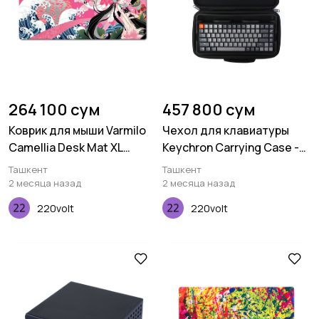
264 100 сум
457 800 сум
Коврик для мыши Varmilo
Чехол для клавиатуры
Camellia Desk Mat XL
Keychron Carrying Case -
(900х400х3мм)
For K2 Plastic Frame
Ташкент
Ташкент
2 месяца назад
2 месяца назад
220volt
220volt