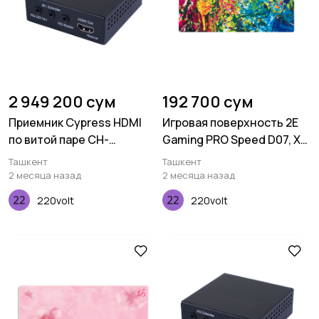
2 949 200 сум
192 700 сум
Приемник Cypress HDMI
Игровая поверхность 2E
по витой паре CH-
Gaming PRO Speed D07, XL
506RXPLBD
(800x450x3мм),
Ташкент
Ташкент
многоцветный
2 месяца назад
2 месяца назад
220volt
220volt