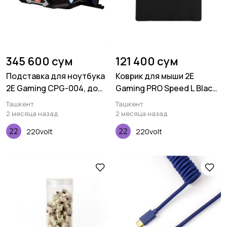
345 600 сум
121 400 сум
Подставка для ноутбука
Коврик для мыши 2E
2E Gaming CPG-004, до
Gaming PRO Speed L Black
15.6", 2xUSB-A, LCD/phone
(450*400*3 мм)
Ташкент
Ташкент
holder, RGB, чёрный
2 месяца назад
2 месяца назад
220volt
220volt