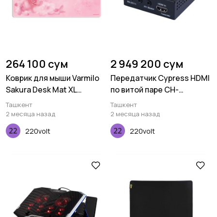
264 100 сум
2 949 200 сум
Коврик для мыши Varmilo
Передатчик Cypress HDMI
Sakura Desk Mat XL
по витой паре CH-
(900х400х3мм)
506TXPLBD
Ташкент
Ташкент
2 месяца назад
2 месяца назад
220volt
220volt