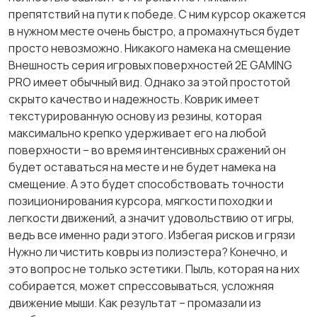
препятствий на пути к победе. С ним курсор окажется
в нужном месте очень быстро, а промахнуться будет
просто невозможно. Никакого намека на смещение
Внешность серия игровых поверхностей 2E GAMING
PRO имеет обычный вид. Однако за этой простотой
скрыто качество и надежность. Коврик имеет
текстурированную основу из резины, которая
максимально крепко удерживает его на любой
поверхности – во время интенсивных сражений он
будет оставаться на месте и не будет намека на
смещение. А это будет способствовать точности
позиционирования курсора, мягкости походки и
легкости движений, а значит удовольствию от игры,
ведь все именно ради этого. Избегая рисков и грязи
Нужно ли чистить ковры из полиэстера? Конечно, и
это вопрос не только эстетики. Пыль, которая на них
собирается, может спрессовываться, усложняя
движение мыши. Как результат – промазали из