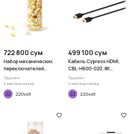
722 800 сум
499 100 сум
Набор механических
Кабель Cypress HDMI,
переключателей
CBL-H600-020, 8K
Keychron Gateron Silent,
certified, 2M, 30AWG
Ташкент
Ташкент
Yellow, 110 pcs
2 месяца назад
2 месяца назад
220volt
220volt