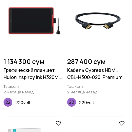
1 134 300 сум
287 400 сум
Графический планшет
Кабель Cypress HDMI,
Huion Inspiroy Ink H320M,
CBL-H300-020, Premium
Coral red
4K, 2.0M, 30AWG
Ташкент
Ташкент
2 месяца назад
2 месяца назад
220volt
220volt