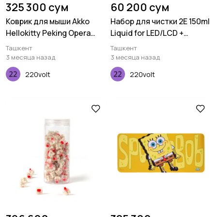
325 300 сум
60 200 сум
Коврик для мыши Akko
Набор для чистки 2E 150ml
Hellokitty Peking Opera
Liquid for LED/LCD +
Deskmat A
салфетка, Green
Ташкент
Ташкент
3 месяца назад
3 месяца назад
220volt
220volt