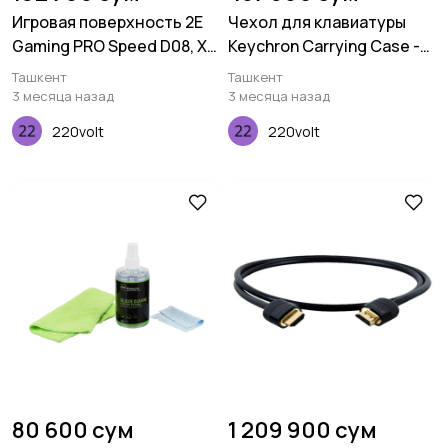
Игровая поверхность 2E
Чехол для клавиатуры
Gaming PRO Speed D08, XL
Keychron Carrying Case -
(800x450x3мм),
For K2 Plastic Frame
Ташкент
Ташкент
многоцветный
3 месяца назад
3 месяца назад
220volt
220volt
80 600 сум
1 209 900 сум