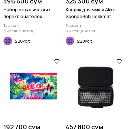
396 600 сум
325 300 сум
Набор механических
Коврик для мыши Akko
переключателей
SpongeBob Deskmat
Keychron Gateron Cap, V2
Ташкент
Ташкент
Red, 110 pcs
3 месяца назад
3 месяца назад
220volt
220volt
192 700 сум
457 800 сум