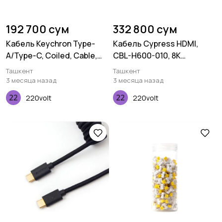
192 700 сум
332 800 сум
Кабель Keychron Type-
Кабель Cypress HDMI,
A/Type-C, Coiled, Cable,
CBL-H600-010, 8K
Blue
certified, 1M, 30AWG
Ташкент
Ташкент
3 месяца назад
3 месяца назад
220volt
220volt