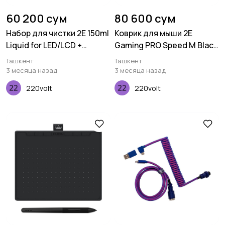
60 200 сум
80 600 сум
Набор для чистки 2E 150ml
Коврик для мыши 2E
Liquid for LED/LCD +
Gaming PRO Speed M Black
салфетка, Blue
(360*275*3 мм)
Ташкент
Ташкент
3 месяца назад
3 месяца назад
220volt
220volt