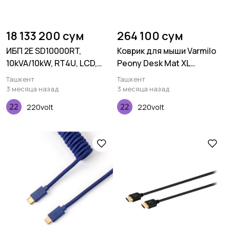
18 133 200 сум
264 100 сум
ИБП 2E SD10000RT,
Коврик для мыши Varmilo
10kVA/10kW, RT4U, LCD,
Peony Desk Mat XL
USB, Terminal in&out
(900х400х3мм)
Ташкент
Ташкент
3 месяца назад
3 месяца назад
220volt
220volt