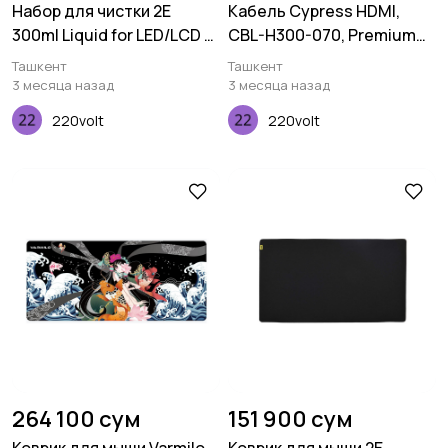
Набор для чистки 2E
Кабель Cypress HDMI,
300ml Liquid for LED/LCD +
CBL-H300-070, Premium
2 салфетки, 20X20 10X10
4K, 7.0M, 24AWG
Ташкент
Ташкент
см
3 месяца назад
3 месяца назад
220volt
220volt
264 100 сум
151 900 сум