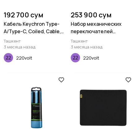
192 700 сум
253 900 сум
Кабель Keychron Type-
Набор механических
A/Type-C, Coiled, Cable,
переключателей
Black
Keychron K Pro Yellow, 110
Ташкент
Ташкент
pcs
3 месяца назад
3 месяца назад
220volt
220volt