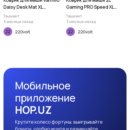
Коврик для мыши Varmilo
Коврик для мыши 2E
Daisy Desk Mat XL
Gaming PRO Speed XL
(900х400х3мм)
Black (800*450*3мм)
Ташкент
Ташкент
3 месяца назад
3 месяца назад
220volt
220volt
Мобильное
приложение
HOP.UZ
Крутите колесо фортуны, выигрывайте
бонусы, удобно ищите и размещайте