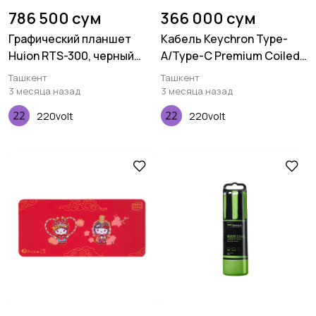
786 500 сум
366 000 сум
Графический планшет
Кабель Keychron Type-
Huion RTS-300, черный
A/Type-C Premium Coiled
космо
Aviator, Cable-Angled,
Ташкент
Ташкент
Purple
3 месяца назад
3 месяца назад
220volt
220volt