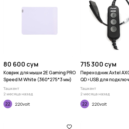
80 600 сум
715 300 сум
Коврик для мыши 2E Gaming PRO
Переходник Axtel A
Speed M White (360*275*3 мм)
QD>USB для подключ
компьютеру
Ташкент
Ташкент
2 месяца назад
2 месяца назад
220volt
220volt