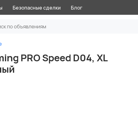
ы
Безопасные сделки
Блог
е
ing PRO Speed D04, XL
ный