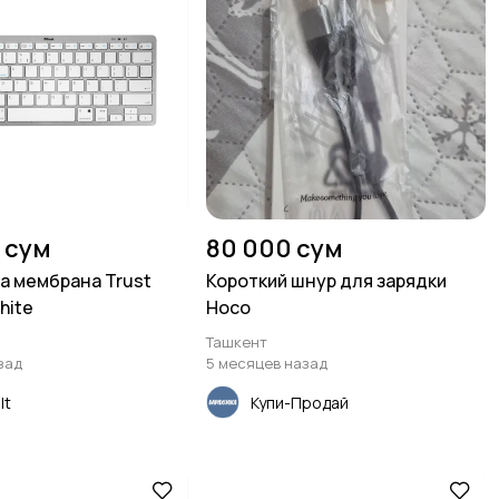
 сум
80 000 сум
а мембрана Trust
Короткий шнур для зарядки
hite
Hoco
Ташкент
зад
5 месяцев назад
lt
Купи-Продай