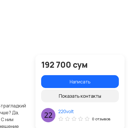
192 700 сум
Написать
Показать контакты
ьтрагладкий
220volt
чше? Да,
 С ним
0 отзывов
смещение