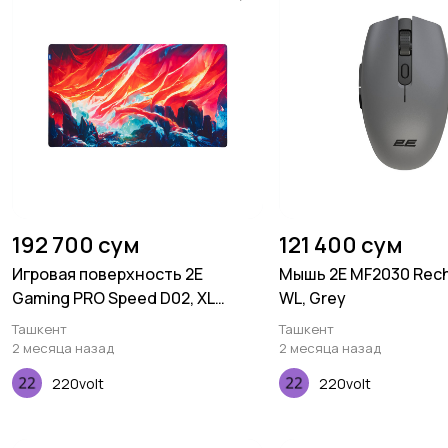
192 700 сум
121 400 сум
Игровая поверхность 2E
Мышь 2E MF2030 Rech
Gaming PRO Speed D02, XL
WL, Grey
(800x450x3мм), многоцветный
Ташкент
Ташкент
2 месяца назад
2 месяца назад
220volt
220volt