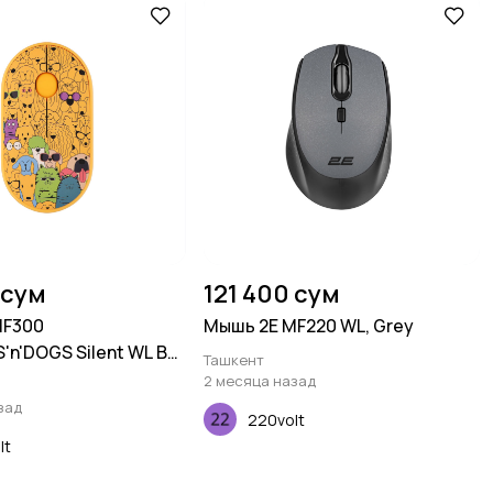
 сум
121 400 сум
MF300
Мышь 2E MF220 WL, Grey
n'DOGS Silent WL BT,
Ташкент
2 месяца назад
зад
220volt
lt