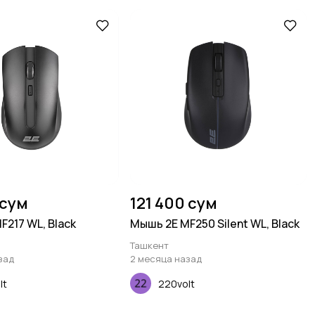
 сум
121 400 сум
F217 WL, Black
Мышь 2E MF250 Silent WL, Black
Ташкент
зад
2 месяца назад
lt
220volt