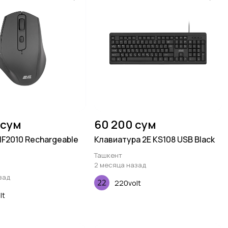
 сум
60 200 сум
F2010 Rechargeable
Клавиатура 2E KS108 USB Black
Ташкент
2 месяца назад
зад
220volt
lt