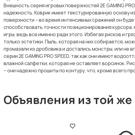
Внешность серия игровых поверхностей 2E GAMING PRO 
надежность. Коврик имеет текстурированную основу из
поверхности – во время интенсивных сражений он будет
способствовать точности позиционирования курсора, м
игры, ведь все именно ради этого. Избегая рисков и гря
только эстетики. Пыль, которая на них собирается, мо
промазали из дробовика и достались монстры, или не вп
серии 2E GAMING PRO SPEED, так как они имеют водоот
влажной салфетки, которая не оставляет ворсинок. Рис
– они надежно прошиты по контуру, что, кроме всего пр
Объявления из той же