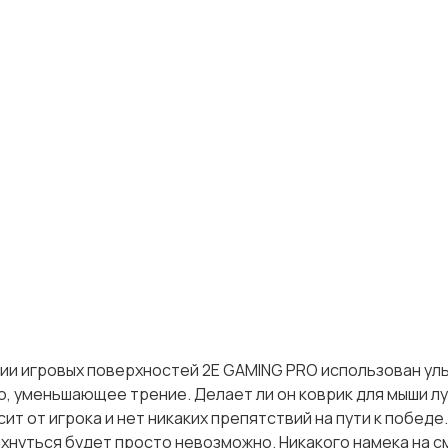
рии игровых поверхностей 2E GAMING PRO использован ул
, уменьшающее трение. Делает ли он коврик для мыши лу
т от игрока и нет никаких препятствий на пути к победе.
ахнуться будет просто невозможно. Никакого намека на 