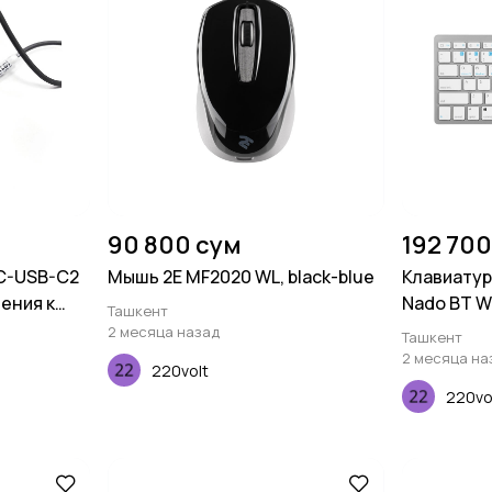
90 800 сум
192 700
XC-USB-C2
Мышь 2E MF2020 WL, black-blue
Клавиатур
ения к
Nado BT W
Ташкент
2 месяца назад
Ташкент
2 месяца на
220volt
220vo