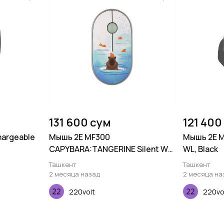
131 600 сум
121 400
argeable
Мышь 2E MF300
Мышь 2E M
CAPYBARA:TANGERINE Silent WL
WL, Black
BT, зеленый
Ташкент
Ташкент
2 месяца назад
2 месяца на
220volt
220vo