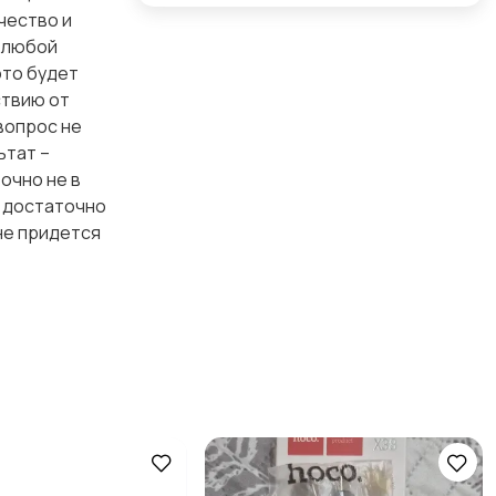
чество и
а любой
это будет
ствию от
 вопрос не
ьтат –
очно не в
а достаточно
не придется