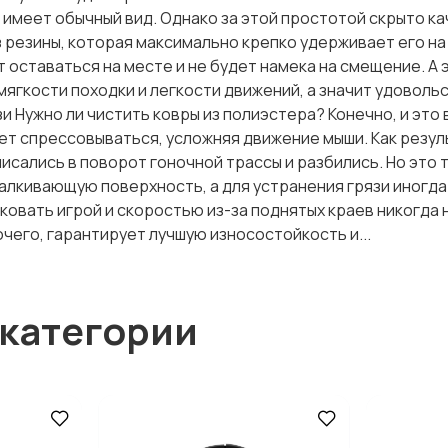
имеет обычный вид. Однако за этой простотой скрыто ка
 резины, которая максимально крепко удерживает его н
 оставаться на месте и не будет намека на смещение. А 
ягкости походки и легкости движений, а значит удоволь
зи Нужно ли чистить ковры из полиэстера? Конечно, и это
жет спрессовываться, усложняя движение мыши. Как резул
исались в поворот гоночной трассы и разбились. Но это т
талкивающую поверхность, а для устранения грязи иногд
ковать игрой и скоростью из-за поднятых краев никогда 
очего, гарантирует лучшую износостойкость и...
 категории