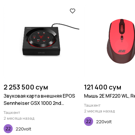
2 253 500 сум
121 400 сум
Звуковая карта внешняя EPOS
Мышь 2E MF220 WL, R
Sennheiser GSX 1000 2nd
Ташкент
edition, 7.1, black
2 месяца назад
Ташкент
2 месяца назад
220volt
220volt