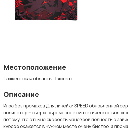
Местоположение
Ташкентская область, Ташкент
Описание
Игра без промахов Для линейки SPEED обновленной се
полиэстер – сверхсовременное синтетическое волокно
потому что отныне скорость маневров полностью зависи
курсор окажется в нужном месте очень быстро, а пром