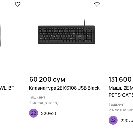
60 200 сум
131 600
 WL, BT
Клавиатура 2E KS108 USB Black
Мышь 2E 
PETS:CATS'
Ташкент
желтый
2 месяца назад
Ташкент
2 месяца на
220volt
220vo