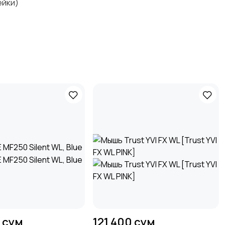
ейки)
 сум
121 400 сум