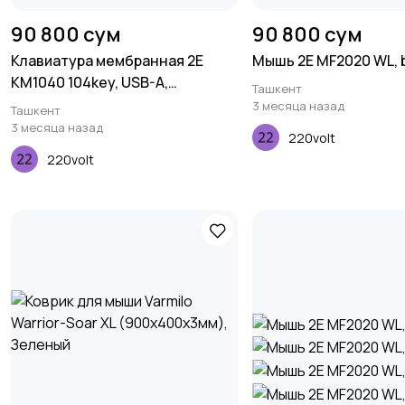
90 800 сум
90 800 сум
Клавиатура мембранная 2E
Мышь 2E MF2020 WL, b
KM1040 104key, USB-A,
Ташкент
EN/UK/RU, чёрный
3 месяца назад
Ташкент
3 месяца назад
220volt
220volt