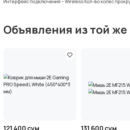
Интерфейс подключения – Wireless Кол-во колес прокрутк
Объявления из той же
121 400 сум
131 600 сум