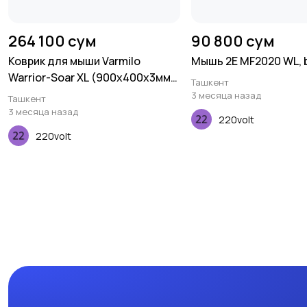
264 100 сум
90 800 сум
Коврик для мыши Varmilo
Мышь 2E MF2020 WL, b
Warrior-Soar XL (900х400х3мм),
Ташкент
Зеленый
3 месяца назад
Ташкент
3 месяца назад
220volt
220volt