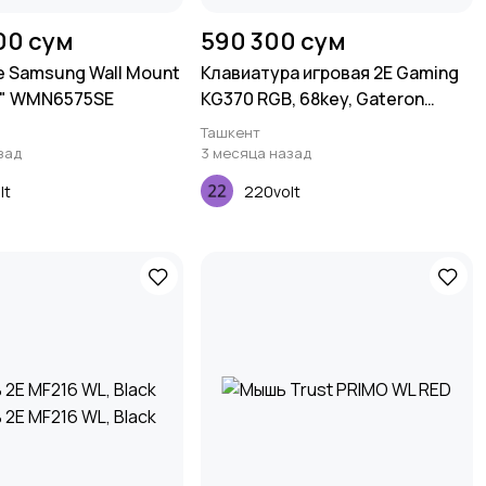
00 сум
590 300 сум
 Samsung Wall Mount
Клавиатура игровая 2E Gaming
5" WMN6575SE
KG370 RGB, 68key, Gateron
Brown Switch, USB, Black, Ukr
Ташкент
зад
3 месяца назад
lt
220volt