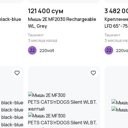
121 400 сум
3 482 0
lack-blue
Мышь 2E MF2030 Rechargeable
Крепление
WL, Grey
LFD 65"-7
Ташкент
Ташкент
3 месяца назад
3 месяца на
220volt
220vo