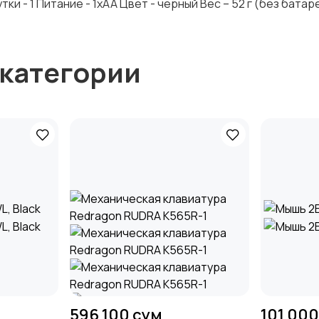
и - 1 Питание - 1xAA Цвет - черный Вес – 52 г (без батар
 категории
596 100 сум
101 000