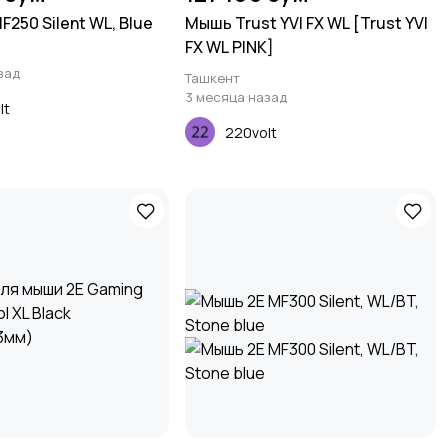
250 Silent WL, Blue
Мышь Trust YVI FX WL [Trust YVI
FX WL PINK]
зад
Ташкент
3 месяца назад
lt
220volt