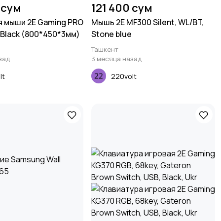
 сум
121 400 сум
я мыши 2E Gaming PRO
Мышь 2E MF300 Silent, WL/BT,
 Black (800*450*3мм)
Stone blue
Ташкент
зад
3 месяца назад
lt
220volt