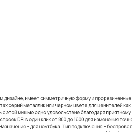
ом дизайне, имеет симметричную форму и прорезиненные
тах серый металлик или черном цвете для ценителей как 
ть с этой мышью одно удовольствие благодаря приятном
троек DPI в один клик от 800 до 1600 для изменения точн
 Назначение - для ноутбука. Тип подключения – беспрово