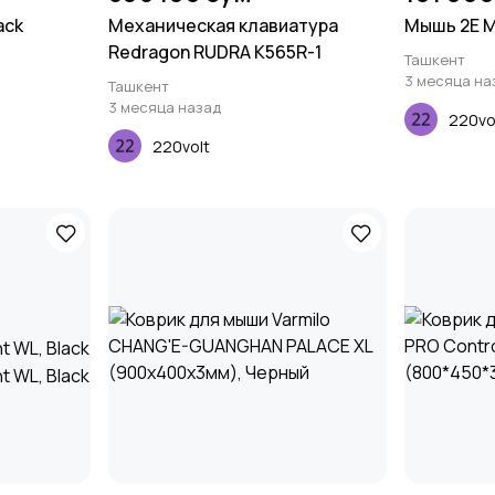
ack
Механическая клавиатура
Мышь 2E MF
Redragon RUDRA K565R-1
Ташкент
3 месяца на
Ташкент
3 месяца назад
220vo
220volt