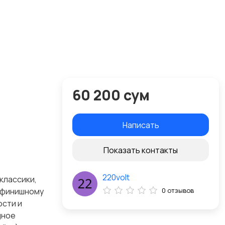
60 200 сум
Написать
Показать контакты
220volt
классики,
у финишному
0 отзывов
ости и
дное