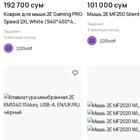
192 700 сум
101 000 сум
Коврик для мыши 2E Gaming PRO
Мышь 2E MF250 Silent 
Speed 2XL White (940*450*4
Ташкент
мм)
3 месяца назад
Ташкент
3 месяца назад
220volt
220volt