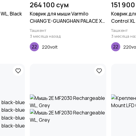
264 100 сум
151 900
WL, Black
Коврик для мыши Varmilo
Коврик дл
CHANG'E-GUANGHAN PALACE XL
Control XL
(900х400х3мм), Черный
Ташкент
Ташкент
3 месяца назад
3 месяца на
220volt
220vo