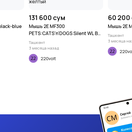
131 600 сум
60 200
lack-blue
Мышь 2E MF300
Мышь 2E M
PETS:CATS'n'DOGS Silent WL BT,
Ташкент
желтый
3 месяца на
Ташкент
3 месяца назад
220vo
220volt