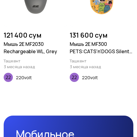
121 400 сум
131 600 сум
Мышь 2E MF2030
Мышь 2E MF300
Rechargeable WL, Grey
PETS:CATS'n'DOGS Silent
WL BT, желтый
Ташкент
Ташкент
3 месяца назад
3 месяца назад
220volt
220volt
Мобильное