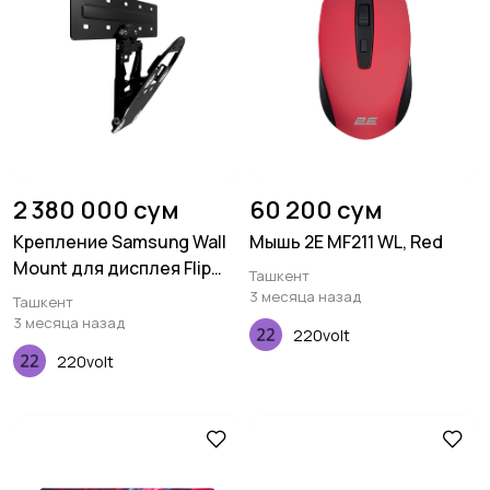
2 380 000 сум
60 200 сум
Крепление Samsung Wall
Мышь 2E MF211 WL, Red
Mount для дисплея Flip
Ташкент
65" WMN-WM65RXCI
3 месяца назад
Ташкент
3 месяца назад
220volt
220volt