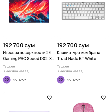
192 700 сум
192 700 сум
Игровая поверхность 2E
Клавиатура мембрана
Gaming PRO Speed D02, XL
Trust Nado BT White
(800x450x3мм),
Ташкент
Ташкент
многоцветный
3 месяца назад
3 месяца назад
220volt
220volt