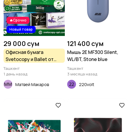
🔥Срочно
Новый товар
29 000 сум
121 400 сум
Офисная бумага
Мышь 2E MF300 Silent,
Svetocopy и Ballet от
WL/BT, Stone blue
производителя - оптом
Ташкент
Ташкент
1 день назад
3 месяца назад
Матвей Макаров
220volt