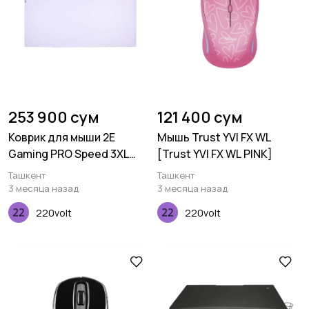
253 900 сум
121 400 сум
Коврик для мыши 2E
Мышь Trust YVI FX WL
Gaming PRO Speed 3XL
[Trust YVI FX WL PINK]
White (1200*550*4 мм)
Ташкент
Ташкент
3 месяца назад
3 месяца назад
220volt
220volt