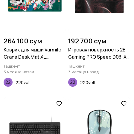
264 100 сум
192 700 сум
Коврик для мыши Varmilo
Игровая поверхность 2E
Crane Desk Mat XL
Gaming PRO Speed D03, XL
(900х400х3мм)
(800x450x3мм),
Ташкент
Ташкент
многоцветный
3 месяца назад
3 месяца назад
220volt
220volt