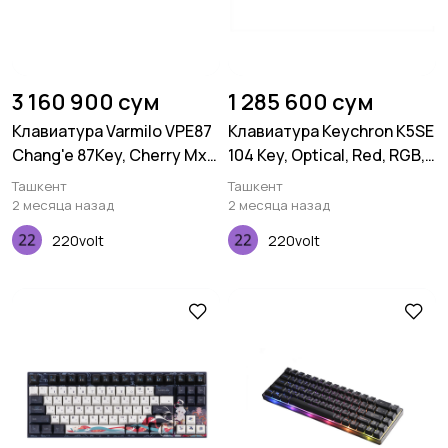
3 160 900 сум
1 285 600 сум
Клавиатура Varmilo VPE87
Клавиатура Keychron K5SE
Chang'e 87Key, Cherry Mx
104 Key, Optical, Red, RGB,
Red, BT/WL/USB-A, EN,
Hot-Swap, WL, UA, Black
Ташкент
Ташкент
White Led, Синий
2 месяца назад
2 месяца назад
220volt
220volt