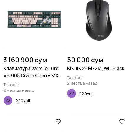
3 160 900 сум
50 000 сум
Клавиатура Varmilo Lure
Мышь 2E MF213, WL, Black
VBS108 Crane Cherry MX
Ташкент
Red, UA
2 месяца назад
Ташкент
2 месяца назад
220volt
220volt