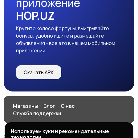
приложение
HOP.UZ
Крутите колесо фортуны, выигрывайте
бонусы, удобно ищите и размещайте
объявления - все это в нашем мобильном
приложении!
Скачать APK
Магазины
Блог
О нас
Служба поддержки
Используем куки и рекомендательные
© 2026 HOP.UZ
технологии