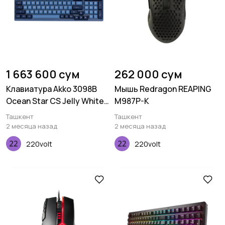
1 663 600 сум
262 000 сум
Клавиатура Akko 3098B
Мышь Redragon REAPING
Ocean Star CS Jelly White
M987P-K
RGB
Ташкент
Ташкент
2 месяца назад
2 месяца назад
220volt
220volt