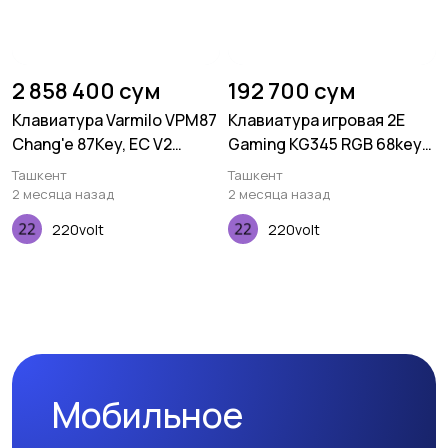
2 858 400 сум
192 700 сум
Клавиатура Varmilo VPM87
Клавиатура игровая 2E
Chang'e 87Key, EC V2
Gaming KG345 RGB 68key
Sakura, USB-A, EN, White
USB Transparent
Ташкент
Ташкент
Led, Синий
2 месяца назад
2 месяца назад
220volt
220volt
Мобильное