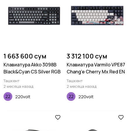
1 663 600 сум
3 312 100 сум
Клавиатура Akko 3098B
Клавиатура Varmilo VPE87
Black&Cyan CS Silver RGB
Chang'e Cherry Mx Red EN
Ташкент
Ташкент
2 месяца назад
2 месяца назад
220volt
220volt