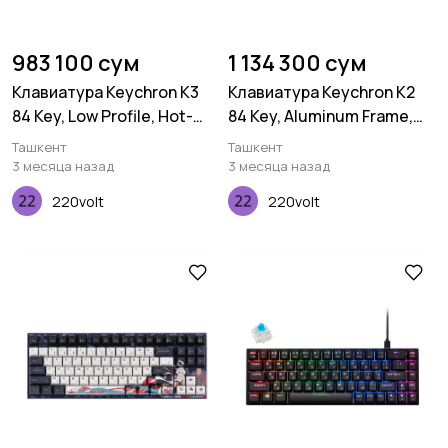
983 100 сум
1 134 300 сум
Клавиатура Keychron K3
Клавиатура Keychron K2
84 Key, Low Profile, Hot-
84 Key, Aluminum Frame,
Swap, Optical, White, LED,
Hot-Swap, Gateron, RGB,
Ташкент
Ташкент
Red
Red
3 месяца назад
3 месяца назад
220volt
220volt