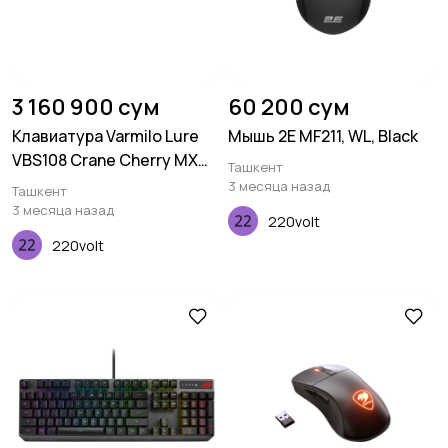
3 160 900 сум
60 200 сум
Клавиатура Varmilo Lure
Мышь 2E MF211, WL, Black
VBS108 Crane Cherry MX
Ташкент
Red, UA
3 месяца назад
Ташкент
3 месяца назад
220volt
220volt