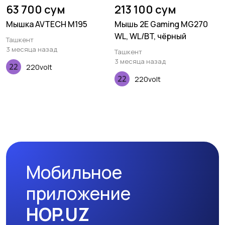
63 700 сум
213 100 сум
Мышка AVTECH M195
Мышь 2E Gaming MG270
WL, WL/BT, чёрный
Ташкент
3 месяца назад
Ташкент
3 месяца назад
220volt
220volt
Мобильное
приложение
HOP.UZ