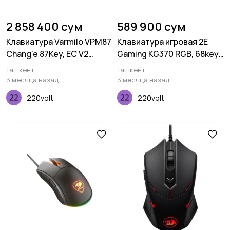
2 858 400 сум
589 900 сум
Клавиатура Varmilo VPM87
Клавиатура игровая 2E
Chang'e 87Key, EC V2
Gaming KG370 RGB, 68key,
Sakura, USB-A, EN, White
Gateron Blue Switch, USB,
Ташкент
Ташкент
Led, Синий
Black, Ukr
3 месяца назад
3 месяца назад
220volt
220volt