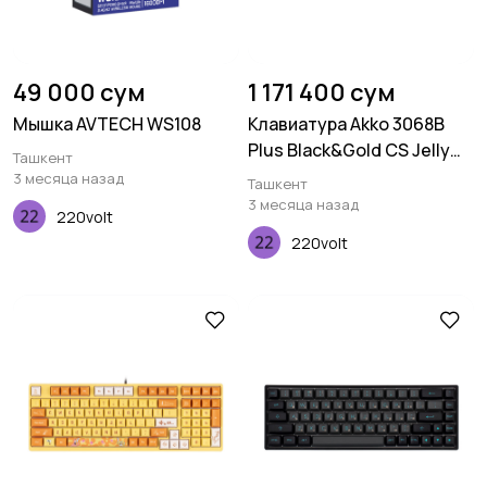
49 000 сум
1 171 400 сум
Мышка AVTECH WS108
Клавиатура Akko 3068B
Plus Black&Gold CS Jelly
Ташкент
Pink RGB
3 месяца назад
Ташкент
3 месяца назад
220volt
220volt