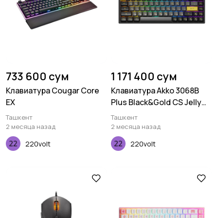
733 600 сум
1 171 400 сум
Клавиатура Cougar Core
Клавиатура Akko 3068B
EX
Plus Black&Gold CS Jelly
Pink RGB
Ташкент
Ташкент
2 месяца назад
2 месяца назад
220volt
220volt