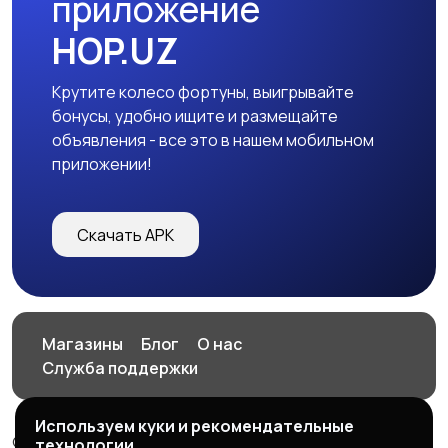
приложение
HOP.UZ
Крутите колесо фортуны, выигрывайте
бонусы, удобно ищите и размещайте
объявления - все это в нашем мобильном
приложении!
Скачать APK
Магазины
Блог
О нас
Служба поддержки
Используем куки и рекомендательные
© 2026 HOP.UZ
технологии