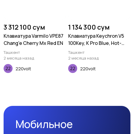
3 312 100 сум
1 134 300 сум
Клавиатура Varmilo VPE87
Клавиатура Keychron V5
Chang'e Cherry Mx Red EN
100Key, K Pro Blue, Hot-
Swap, QMK, USB-A, EN/UKR,
Ташкент
Ташкент
RGB, Frosted Black
2 месяца назад
2 месяца назад
220volt
220volt
Мобильное