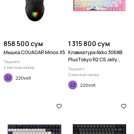
858 500 сум
1 315 800 сум
Мышка COUAGAR Minos X5
Клавиатура Akko 3068B
PlusTokyo R2 CS Jelly
Ташкент
Purple RGB
2 месяца назад
Ташкент
2 месяца назад
220volt
220volt