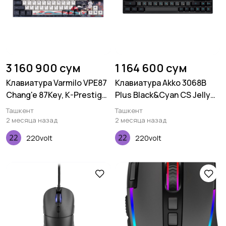
3 160 900 сум
1 164 600 сум
Клавиатура Varmilo VPE87
Клавиатура Akko 3068B
Chang'e 87Key, K-Prestige
Plus Black&Cyan CS Jelly
Light, BT/WL/USB-A, EN,
Pink RGB
Ташкент
Ташкент
White Led, Синий
2 месяца назад
2 месяца назад
220volt
220volt