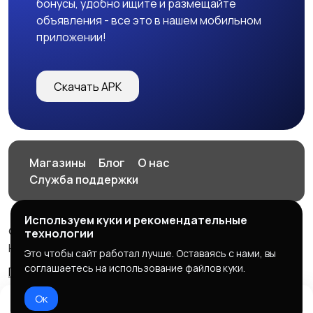
бонусы, удобно ищите и размещайте
объявления - все это в нашем мобильном
приложении!
Скачать APK
Магазины
Блог
О нас
Служба поддержки
Используем куки и рекомендательные
© 2026 HOP.UZ
технологии
HOP.UZ
Это чтобы сайт работал лучше. Оставаясь с нами, вы
соглашаетесь на использование файлов куки.
Правила сервиса
Политика конфиденциальности
Ок