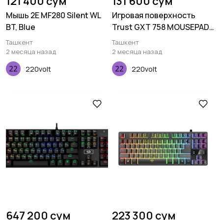
121 400 сум
131 600 сум
Мышь 2E MF280 Silent WL
Игровая поверхность
BT, Blue
Trust GXT 758 MOUSEPAD
XXL (930x300x3мм), Black
Ташкент
Ташкент
2 месяца назад
2 месяца назад
220volt
220volt
647 200 сум
223 300 сум