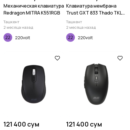
Механическая клавиатура
Клавиатура мембрана
Redragon MITRA K551RGB
Trust GXT 833 Thado TKL
87Key, USB-A, EN/RU, Led,
Ташкент
Ташкент
Black
2 месяца назад
2 месяца назад
220volt
220volt
121 400 сум
121 400 сум