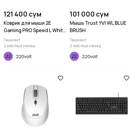
121 400 сум
101 000 сум
Коврик для мыши 2E
Мышь Trust YVI WL BLUE
Gaming PRO Speed L White
BRUSH
(450*400*3 мм)
Ташкент
Ташкент
2 месяца назад
2 месяца назад
220volt
220volt