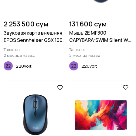
2 253 500 сум
131 600 сум
Звуковая карта внешняя
Мышь 2E MF300
EPOS Sennheiser GSX 1000
CAPYBARA:SWIM Silent WL
2nd edition, 7.1, black
BT, синий
Ташкент
Ташкент
2 месяца назад
2 месяца назад
220volt
220volt