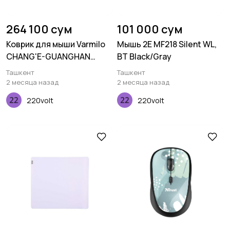
264 100 сум
101 000 сум
Коврик для мыши Varmilo
Мышь 2E MF218 Silent WL,
CHANG'E-GUANGHAN
BT Black/Gray
PALACE XL
Ташкент
Ташкент
(900х400х3мм), Зеленый
2 месяца назад
2 месяца назад
220volt
220volt