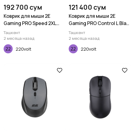
192 700 сум
121 400 сум
Коврик для мыши 2E
Коврик для мыши 2E
Gaming PRO Speed 2XL
Gaming PRO Control L Black
Black (940*450*4 мм)
(450*400*3 мм)
Ташкент
Ташкент
2 месяца назад
2 месяца назад
220volt
220volt