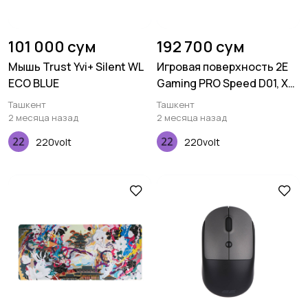
101 000 сум
192 700 сум
Мышь Trust Yvi+ Silent WL
Игровая поверхность 2E
ECO BLUE
Gaming PRO Speed D01, XL
(800x450x3мм),
Ташкент
Ташкент
многоцветный
2 месяца назад
2 месяца назад
220volt
220volt