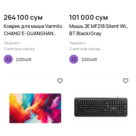
264 100 сум
101 000 сум
Коврик для мыши Varmilo
Мышь 2E MF218 Silent WL,
CHANG'E-GUANGHAN
BT Black/Gray
PALACE XL
Ташкент
Ташкент
(900х400х3мм), Черный
2 месяца назад
2 месяца назад
220volt
220volt