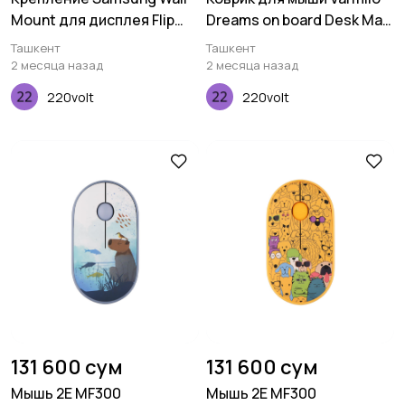
Mount для дисплея Flip
Dreams on board Desk Mat
65" WMN-WM65RXCI
XL (900х400х3мм)
Ташкент
Ташкент
2 месяца назад
2 месяца назад
220volt
220volt
131 600 сум
131 600 сум
Мышь 2E MF300
Мышь 2E MF300