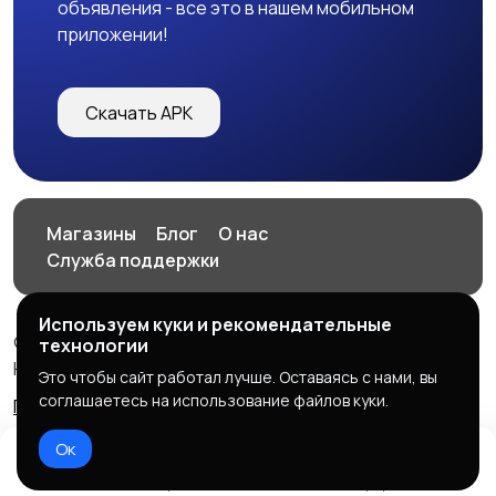
объявления - все это в нашем мобильном
приложении!
Скачать APK
Магазины
Блог
О нас
Служба поддержки
Используем куки и рекомендательные
© 2026 HOP.UZ
технологии
HOP.UZ
Это чтобы сайт работал лучше. Оставаясь с нами, вы
соглашаетесь на использование файлов куки.
Правила сервиса
Политика конфиденциальности
Ок
Домой
Избранное
Добавить
Чат
Профиль