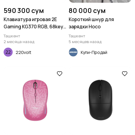
590 300 сум
80 000 сум
Клавиатура игровая 2E
Короткий шнур для
Gaming KG370 RGB, 68key,
зарядки Hoco
Gateron Brown Switch,
Ташкент
Ташкент
USB, Black, Ukr
2 месяца назад
5 месяцев назад
220volt
Купи-Продай