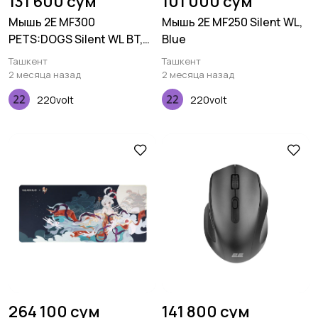
131 600 сум
101 000 сум
Мышь 2E MF300
Мышь 2E MF250 Silent WL,
PETS:DOGS Silent WL BT,
Blue
зеленый
Ташкент
Ташкент
2 месяца назад
2 месяца назад
220volt
220volt
264 100 сум
141 800 сум