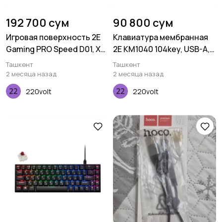
192 700 сум
90 800 сум
Игровая поверхность 2E
Клавиатура мембранная
Gaming PRO Speed D01, XL
2E KM1040 104key, USB-A,
(800x450x3мм),
EN/UK/RU, чёрный
Ташкент
Ташкент
многоцветный
2 месяца назад
2 месяца назад
220volt
220volt