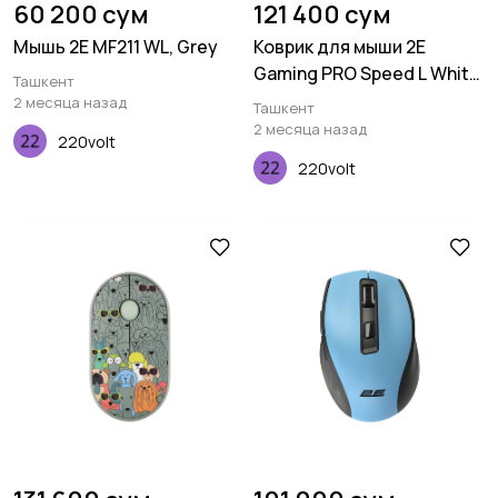
60 200 сум
121 400 сум
Мышь 2E MF211 WL, Grey
Коврик для мыши 2E
Gaming PRO Speed L White
Ташкент
(450*400*3 мм)
2 месяца назад
Ташкент
2 месяца назад
220volt
220volt