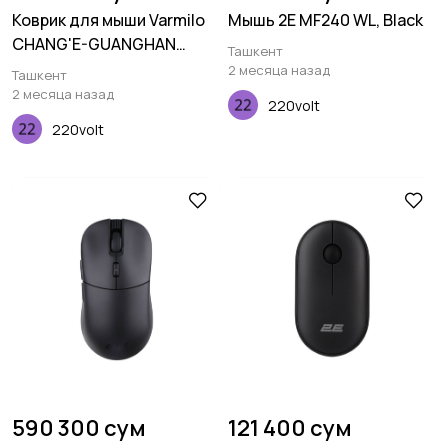
Коврик для мыши Varmilo
Мышь 2E MF240 WL, Black
CHANG'E-GUANGHAN
Ташкент
PALACE XL
2 месяца назад
Ташкент
(900х400х3мм), Черный
2 месяца назад
220volt
220volt
590 300 сум
121 400 сум