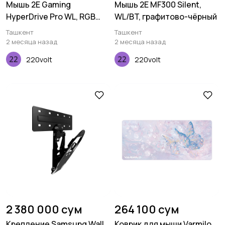
Мышь 2E Gaming
Мышь 2E MF300 Silent,
HyperDrive Pro WL, RGB
WL/BT, графитово-чёрный
Black
Ташкент
Ташкент
2 месяца назад
2 месяца назад
220volt
220volt
2 380 000 сум
264 100 сум
Крепление Samsung Wall
Коврик для мыши Varmilo