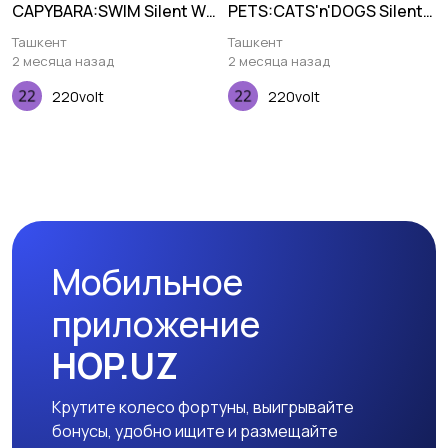
CAPYBARA:SWIM Silent WL
PETS:CATS'n'DOGS Silent
BT, синий
WL BT, желтый
Ташкент
Ташкент
2 месяца назад
2 месяца назад
220volt
220volt
Мобильное
приложение
HOP.UZ
Крутите колесо фортуны, выигрывайте
бонусы, удобно ищите и размещайте