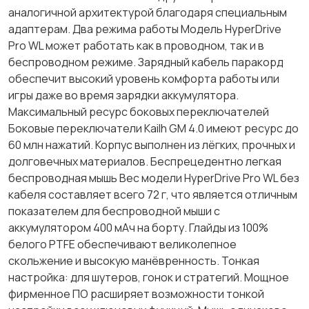
аналогичной архитектурой благодаря специальным
адаптерам. Два режима работы Модель HyperDrive
Pro WL может работать как в проводном, так и в
беспроводном режиме. Зарядный кабель паракорд
обеспечит высокий уровень комфорта работы или
игры даже во время зарядки аккумулятора.
Максимальный ресурс боковых переключателей
Боковые переключатели Kailh GM 4.0 имеют ресурс до
60 млн нажатий. Корпус выполнен из лёгких, прочных и
долговечных материалов. Беспрецедентно легкая
беспроводная мышь Вес модели HyperDrive Pro WL без
кабеля составляет всего 72 г, что является отличным
показателем для беспроводной мыши с
аккумулятором 400 мАч на борту. Глайды из 100%
белого PTFE обеспечивают великолепное
скольжение и высокую манёвренность. Тонкая
настройка: для шутеров, гонок и стратегий. Мощное
фирменное ПО расширяет возможности тонкой