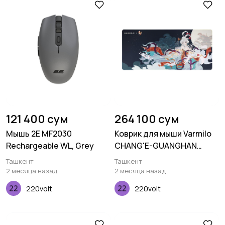
121 400 сум
264 100 сум
Мышь 2E MF2030
Коврик для мыши Varmilo
Rechargeable WL, Grey
CHANG'E-GUANGHAN
PALACE XL
Ташкент
Ташкент
(900х400х3мм), Черный
2 месяца назад
2 месяца назад
220volt
220volt