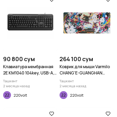
90 800 сум
264 100 сум
Клавиатура мембранная
Коврик для мыши Varmilo
2E KM1040 104key, USB-A,
CHANG'E-GUANGHAN
EN/UK/RU, чёрный
PALACE XL
Ташкент
Ташкент
(900х400х3мм), Зеленый
2 месяца назад
2 месяца назад
220volt
220volt