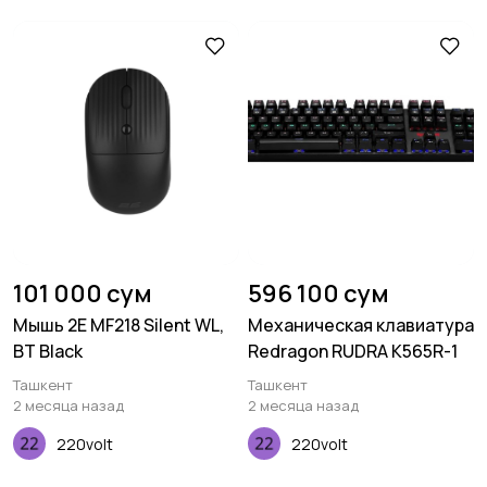
101 000 сум
596 100 сум
Мышь 2E MF218 Silent WL,
Механическая клавиатура
BT Black
Redragon RUDRA K565R-1
Ташкент
Ташкент
2 месяца назад
2 месяца назад
220volt
220volt