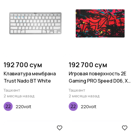
192 700 сум
192 700 сум
Клавиатура мембрана
Игровая поверхность 2E
Trust Nado BT White
Gaming PRO Speed D06, XL
(800x450x3мм),
Ташкент
Ташкент
многоцветный
2 месяца назад
2 месяца назад
220volt
220volt