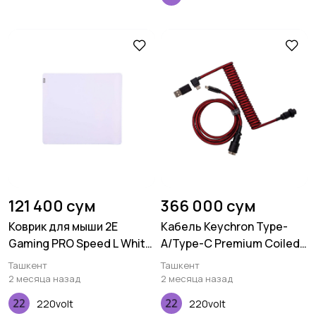
121 400 сум
366 000 сум
Коврик для мыши 2E
Кабель Keychron Type-
Gaming PRO Speed L White
A/Type-C Premium Coiled
(450*400*3 мм)
Aviator, Cable-Angled, Red
Ташкент
Ташкент
2 месяца назад
2 месяца назад
220volt
220volt