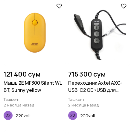
121 400 сум
715 300 сум
Мышь 2E MF300 Silent WL
Переходник Axtel AXC-
BT, Sunny yellow
USB-C2 QD>USB для
подключения к
Ташкент
Ташкент
компьютеру
2 месяца назад
2 месяца назад
220volt
220volt