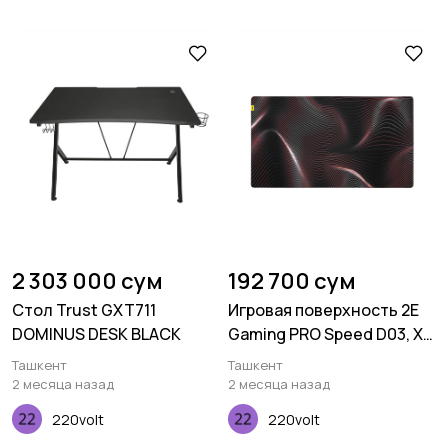
2 303 000 сум
192 700 сум
Стол Trust GXT711
Игровая поверхность 2E
DOMINUS DESK BLACK
Gaming PRO Speed D03, XL
(800x450x3мм),
Ташкент
Ташкент
многоцветный
2 месяца назад
2 месяца назад
220volt
220volt