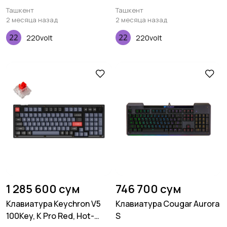
Ташкент
Ташкент
2 месяца назад
2 месяца назад
220volt
220volt
1 285 600 сум
746 700 сум
Клавиатура Keychron V5
Клавиатура Cougar Aurora
100Key, K Pro Red, Hot-
S