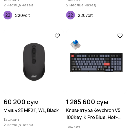
EN/UKR, RGB, Frosted Black
2 месяца назад
2 месяца назад
220volt
220volt
60 200 сум
1 285 600 сум
Мышь 2E MF211, WL, Black
Клавиатура Keychron V5
100Key, K Pro Blue, Hot-
Ташкент
Swap, QMK, Knob, USB-A,
2 месяца назад
Ташкент