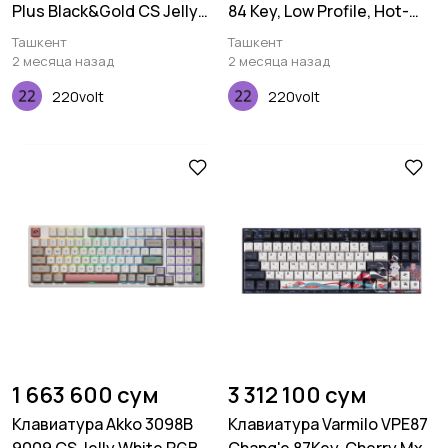
Plus Black&Gold CS Jelly
84 Key, Low Profile, Hot-
Purple RGB
Swap, Optical, White, LED,
Ташкент
Ташкент
Blue
2 месяца назад
2 месяца назад
220volt
220volt
1 663 600 сум
3 312 100 сум
Клавиатура Akko 3098B
Клавиатура Varmilo VPE87