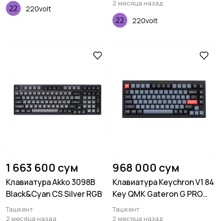
EN/UKR, RGB, Frosted Black
2 месяца назад
220volt
220volt
1 663 600 сум
968 000 сум
Клавиатура Akko 3098B
Клавиатура Keychron V1 84
Black&Cyan CS Silver RGB
Key QMK Gateron G PRO
Blue Hot-Swap RGB
Ташкент
Ташкент
Frosted Black
2 месяца назад
2 месяца назад