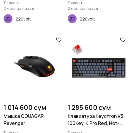
Swap, QMK, Knob, USB-A,
Ташкент
Ташкент
EN/UKR, RGB, Frosted Black
2 месяца назад
2 месяца назад
220volt
220volt
1 014 600 сум
1 285 600 сум
Мышка COUAGAR
Клавиатура Keychron V5
Revenger
100Key, K Pro Red, Hot-
Swap, QMK, Knob, USB-A,
Ташкент
Ташкент