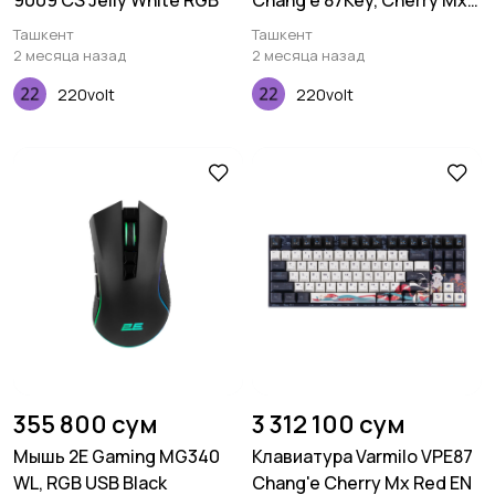
9009 CS Jelly White RGB
Chang'e 87Key, Cherry Mx
Silent Red, BT/WL/USB-A,
Ташкент
Ташкент
EN, White Led, Синий
2 месяца назад
2 месяца назад
220volt
220volt
355 800 сум
3 312 100 сум
Мышь 2E Gaming MG340
Клавиатура Varmilo VPE87
WL, RGB USB Black
Chang'e Cherry Mx Red EN