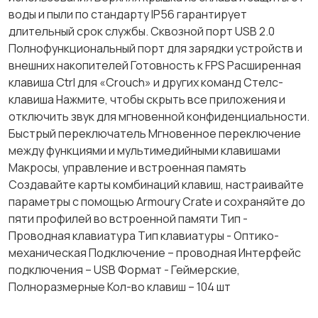
воды и пыли по стандарту IP56 гарантирует
длительный срок службы. Сквозной порт USB 2.0
Полнофункциональный порт для зарядки устройств и
внешних накопителей Готовность к FPS Расширенная
клавиша Ctrl для «Crouch» и других команд Стелс-
клавиша Нажмите, чтобы скрыть все приложения и
отключить звук для мгновенной конфиденциальности.
Быстрый переключатель Мгновенное переключение
между функциями и мультимедийными клавишами
Макросы, управление и встроенная память
Создавайте карты комбинаций клавиш, настраивайте
параметры с помощью Armoury Crate и сохраняйте до
пяти профилей во встроенной памяти Тип -
Проводная клавиатура Тип клавиатуры - Оптико-
механическая Подключение – проводная Интерфейс
подключения – USB Формат - Геймерские,
Полноразмерные Кол-во клавиш – 104 шт