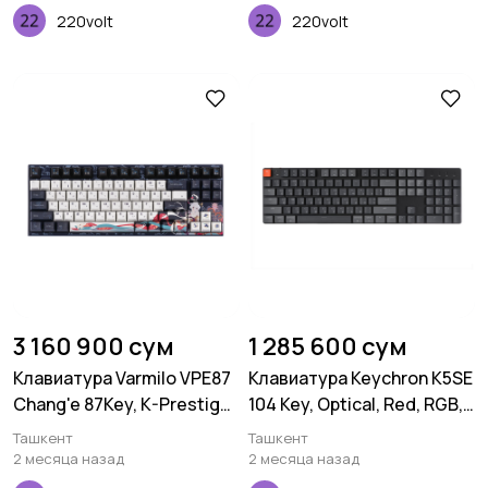
220volt
220volt
3 160 900 сум
1 285 600 сум
Клавиатура Varmilo VPE87
Клавиатура Keychron K5SE
Chang'e 87Key, K-Prestige
104 Key, Optical, Red, RGB,
Light, BT/WL/USB-A, EN,
Hot-Swap, WL, UA, Black
Ташкент
Ташкент
White Led, Синий
2 месяца назад
2 месяца назад