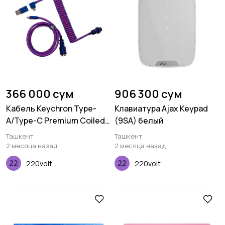
366 000 сум
906 300 сум
Кабель Keychron Type-
Клавиатура Ajax Keypad
A/Type-C Premium Coiled
(9SA) белый
Aviator, Cable-Angled,
Ташкент
Ташкент
Purple
2 месяца назад
2 месяца назад
220volt
220volt