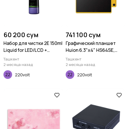
60 200 сум
741 100 сум
Набор для чистки 2E 150ml
Графический планшет
Liquid for LED/LCD +
Huion 6.3"x4" HS64SE,
салфетка, Violet
microUSB, черный
Ташкент
Ташкент
2 месяца назад
2 месяца назад
220volt
220volt