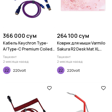
366 000 сум
264 100 сум
Кабель Keychron Type-
Коврик для мыши Varmilo
A/Type-C Premium Coiled
Sakura R2 Desk Mat XL
Aviator, Cable-Straight,
(900х400х3мм)
Ташкент
Ташкент
Purple
2 месяца назад
2 месяца назад
220volt
220volt