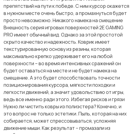
препятствий на пути к победе. С ним курсор окажется
в нужном месте очень быстро, а промахнуться будет
просто невозможно. Никакого намека на смещение
Внешность серия игровых поверхностей 2E GAMING
PRO имеет обычный вид. Однако за этой простотой
скрыто качество и надежность. Коврик имеет
текстурированную основу из резины, которая
максимально крепко удерживает его на любой
поверхности – во время интенсивных сражений он
будет оставаться на месте и не будет намека на
смещение. А это будет способствовать точности
позиционирования курсора, мягкости походки и
легкости движений, а значит удовольствию от игры,
ведь все именно ради этого. Избегая рисков и грязи
Нужно ли чистить ковры из полиэстера? Конечно, и
это вопрос не только эстетики. Пыль, которая на них
собирается, может спрессовываться, усложняя
движение мыши. Как результат – промазали из