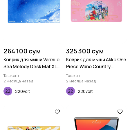
264 100 сум
325 300 сум
Коврик для мыши Varmilo
Коврик для мыши Akko One
Sea Melody Desk Mat XL
Piece Wano Country
(900х400х3мм)
Deskmat
Ташкент
Ташкент
2 месяца назад
2 месяца назад
220volt
220volt