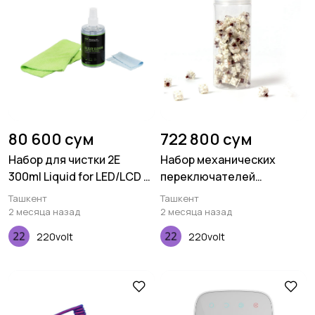
80 600 сум
722 800 сум
Набор для чистки 2E
Набор механических
300ml Liquid for LED/LCD +
переключателей
2 салфетки, 20X20 10X10
Keychron Gateron Silent,
Ташкент
Ташкент
см
Brown, 110 pcs
2 месяца назад
2 месяца назад
220volt
220volt