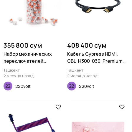
355 800 сум
408 400 сум
Набор механических
Кабель Cypress HDMI,
переключателей
CBL-H300-030, Premium
Keychron K Pro Silent Red,
4K, 3.0M, 28AWG
Ташкент
Ташкент
110 pcs
2 месяца назад
2 месяца назад
220volt
220volt