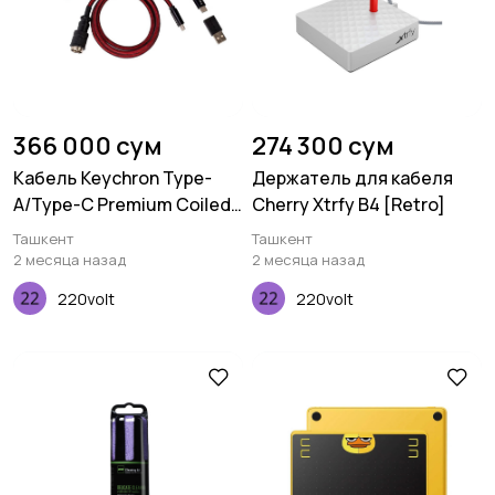
366 000 сум
274 300 сум
Кабель Keychron Type-
Держатель для кабеля
A/Type-C Premium Coiled
Cherry Xtrfy B4 [Retro]
Aviator, Cable-Straight,
Ташкент
Ташкент
Red
2 месяца назад
2 месяца назад
220volt
220volt