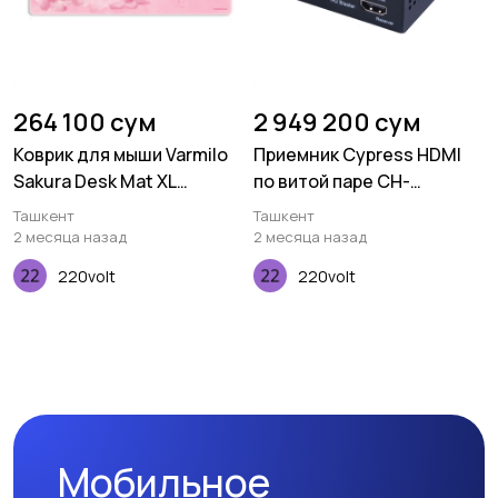
264 100 сум
2 949 200 сум
Коврик для мыши Varmilo
Приемник Cypress HDMI
Sakura Desk Mat XL
по витой паре CH-
(900х400х3мм)
506RXPLBD
Ташкент
Ташкент
2 месяца назад
2 месяца назад
220volt
220volt
Мобильное