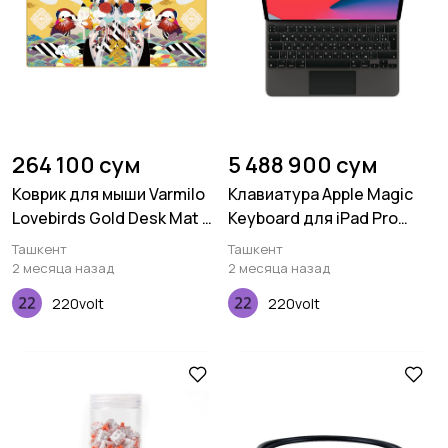
264 100 сум
5 488 900 сум
Коврик для мыши Varmilo
Клавиатура Apple Magic
Lovebirds Gold Desk Mat XL
Keyboard для iPad Pro
(900х400х3мм)
12,9" (2020)
Ташкент
Ташкент
2 месяца назад
2 месяца назад
220volt
220volt