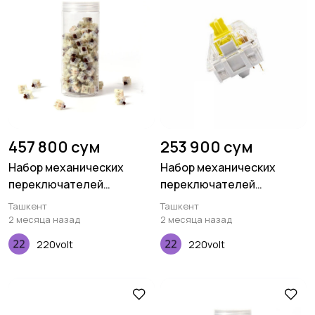
457 800 сум
253 900 сум
Набор механических
Набор механических
переключателей
переключателей
Keychron Gateron Cap, V2
Keychron K Pro Banana, 110
Ташкент
Ташкент
Milky, Brown, 110 pcs
pcs
2 месяца назад
2 месяца назад
220volt
220volt